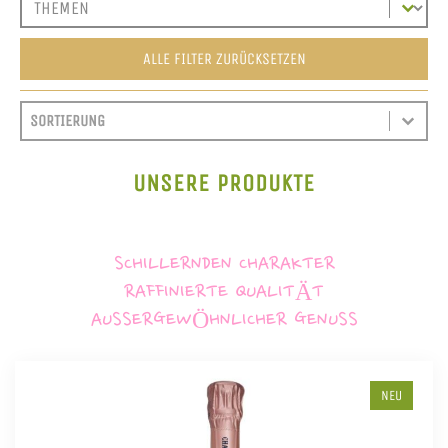
ALLE FILTER ZURÜCKSETZEN
SORT CONTENT
SORTIEREN
SORT CONTENT
UNSERE PRODUKTE
SCHILLERNDEN CHARAKTER
RAFFINIERTE QUALITÄT
AUSSERGEWÖHNLICHER GENUSS
NEU