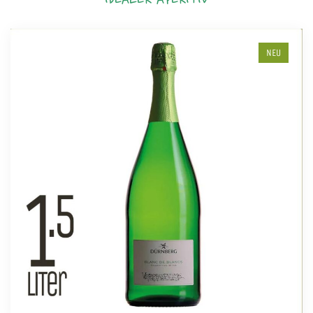
IDEALER APERITIV
NEU