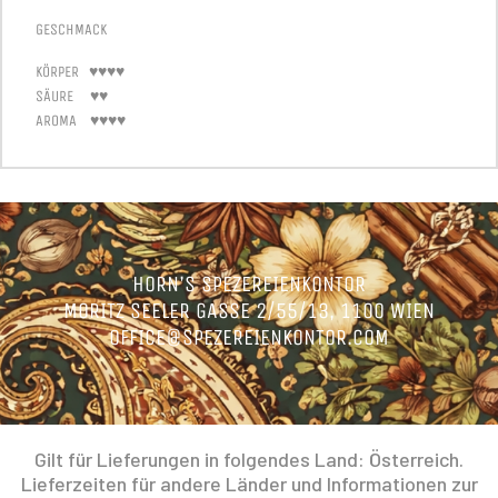
GESCHMACK
KÖRPER ♥♥♥♥
SÄURE ♥♥
AROMA ♥♥♥♥
HORN’S SPEZEREIENKONTOR
MORITZ SEELER GASSE 2/55/13, 1100 WIEN
OFFICE@SPEZEREIENKONTOR.COM
Gilt für Lieferungen in folgendes Land: Österreich.
Lieferzeiten für andere Länder und Informationen zur