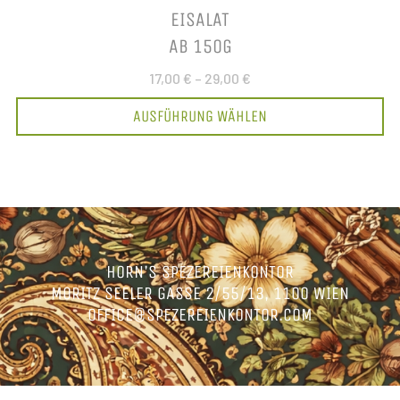
EISALAT
AB 150G
17,00 €
–
29,00 €
AUSFÜHRUNG WÄHLEN
HORN’S SPEZEREIENKONTOR
MORITZ SEELER GASSE 2/55/13, 1100 WIEN
OFFICE@SPEZEREIENKONTOR.COM