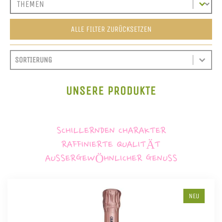
ALLE FILTER ZURÜCKSETZEN
SORT CONTENT
SORTIEREN
SORT CONTENT
UNSERE PRODUKTE
SCHILLERNDEN CHARAKTER
RAFFINIERTE QUALITÄT
AUSSERGEWÖHNLICHER GENUSS
NEU