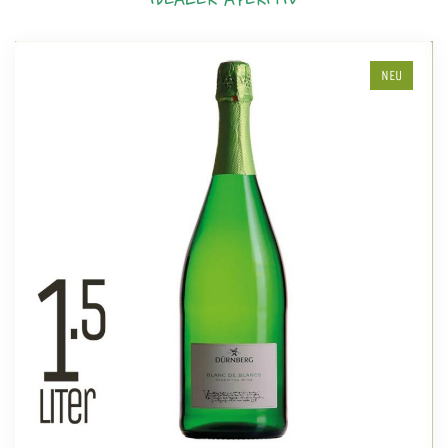
IDEALER APERITIV
NEU