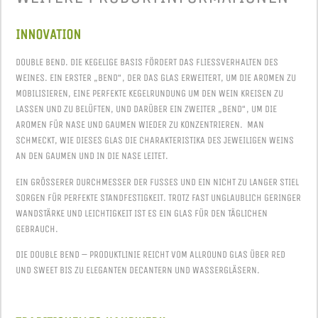
INNOVATION
DOUBLE BEND. DIE KEGELIGE BASIS FÖRDERT DAS FLIESSVERHALTEN DES W
EINES. EIN ERSTER „BEND“, DER DAS GLAS ERWEITERT, UM DIE AROMEN ZU M
OBILISIEREN, EINE PERFEKTE KEGELRUNDUNG UM DEN WEIN KREISEN ZU L
ASSEN UND ZU BELÜFTEN, UND DARÜBER EIN ZWEITER „BEND“, UM DIE A
ROMEN FÜR NASE UND GAUMEN WIEDER ZU KONZENTRIEREN. MAN S
CHMECKT, WIE DIESES GLAS DIE CHARAKTERISTIKA DES JEWEILIGEN WEINS A
N DEN GAUMEN UND IN DIE NASE LEITET.
EIN GRÖSSERER DURCHMESSER DER FUSSES UND EIN NICHT ZU LANGER STIEL SO
RGEN FÜR PERFEKTE STANDFESTIGKEIT. TROTZ FAST UNGLAUBLICH GERINGER WA
NDSTÄRKE UND LEICHTIGKEIT IST ES EIN GLAS FÜR DEN TÄGLICHEN GE
BRAUCH.
DIE DOUBLE BEND – PRODUKTLINIE REICHT VOM ALLROUND GLAS ÜBER RED
UND SWEET BIS ZU ELEGANTEN DECANTERN UND WASSERGLÄSERN.