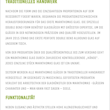
TRADITIONELLES HANDWERK
NACHDEM DIE FORM UND DIE EINZIGARTIGEN PROPORTIONEN AUF DEM
REISSBRETT FIXIERT WAREN, BEGANNEN DIE PRODUKTIONSTECHNISCHEN H
ERAUSFORDERUNGEN FÜR DAS ERSTE MARKTHOMAS GLAS. DIE SPEZIELLE D
OUBLE BEND FORM BENÖTIGT GLASBLÄSER MIT GRÖSSTER EXPERTISE, UM DIE GL
ÄSER IN DER NOTWENDIGEN PRÄZISION UND QUALITÄT HERZUSTELLEN. IM JA
HR 2015 STAND DAS ERSTE PERFEKTE DOUBLE BEND ALLROUND GLAS AUF UN
SEREM TISCH.
VON DER PRODUKTION ÜBER DIE QUALITÄTSKONTROLLE BIS ZUM VERSAND GEHT
EIN MARKTHOMAS GLAS DURCH ZAHLREICHE KONTROLLIERENDE „HÄNDE“.
JEDES EINZELNE STÜCK MARKTHOMAS GLAS IST EIN UNIKAT.
SEITDEM WERDEN ALLE MARKTHOMAS GLÄSER IN TRADITIONELLER HANDARBEIT
HERGESTELLT. IM GEGENSATZ ZU MASCHINELL GEFERTIGTEN PRODUKTEN
VERLEIHT DIE ARBEITSETHIK DER GLASKÜNSTLER DEN MARKTHOMAS -GLÄSERN
CHARAKTER UND – MAN KANN FAST SAGEN – SEELE.
FUNKTIONALITÄT
NEBEN ELEGANZ UND ÄSTHETIK STELLEN HOHE ALLTAGSTAUGLICHKEIT UND