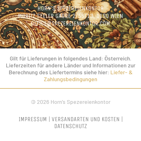
HORN’S SPEZEREIENKONTOR
MORITZ SEELER GASSE 2/55/13, 1100 WIEN
OFFICE@SPEZEREIENKONTOR.COM
Gilt für Lieferungen in folgendes Land: Österreich.
Lieferzeiten für andere Länder und Informationen zur
Berechnung des Liefertermins siehe hier:
Liefer- &
Zahlungsbedingungen
© 2026 Horn’s Spezereienkontor
IMPRESSUM
|
VERSANDARTEN UND KOSTEN
|
DATENSCHUTZ