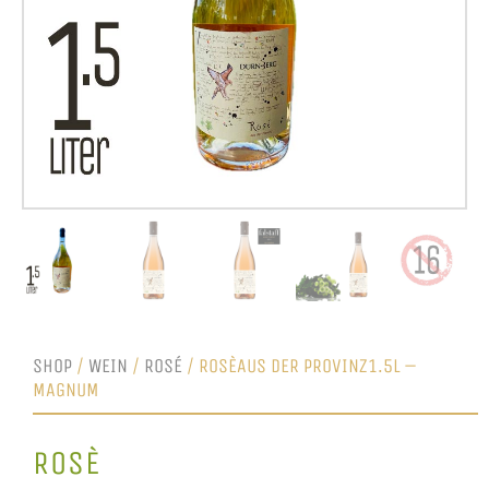
SHOP
/
WEIN
/
ROSÉ
/ ROSÈAUS DER PROVINZ1.5L –
MAGNUM
ROSÈ