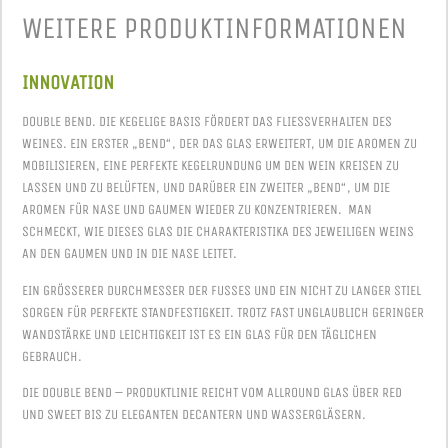
WEITERE PRODUKT­INFORMATIONEN
INNOVATION
DOUBLE BEND. DIE KEGELIGE BASIS FÖRDERT DAS FLIESSVERHALTEN DES W
EINES. EIN ERSTER „BEND“, DER DAS GLAS ERWEITERT, UM DIE AROMEN ZU M
OBILISIEREN, EINE PERFEKTE KEGELRUNDUNG UM DEN WEIN KREISEN ZU L
ASSEN UND ZU BELÜFTEN, UND DARÜBER EIN ZWEITER „BEND“, UM DIE A
ROMEN FÜR NASE UND GAUMEN WIEDER ZU KONZENTRIEREN. MAN S
CHMECKT, WIE DIESES GLAS DIE CHARAKTERISTIKA DES JEWEILIGEN WEINS A
N DEN GAUMEN UND IN DIE NASE LEITET.
EIN GRÖSSERER DURCHMESSER DER FUSSES UND EIN NICHT ZU LANGER STIEL SO
RGEN FÜR PERFEKTE STANDFESTIGKEIT. TROTZ FAST UNGLAUBLICH GERINGER WA
NDSTÄRKE UND LEICHTIGKEIT IST ES EIN GLAS FÜR DEN TÄGLICHEN GE
BRAUCH.
DIE DOUBLE BEND – PRODUKTLINIE REICHT VOM ALLROUND GLAS ÜBER RED
UND SWEET BIS ZU ELEGANTEN DECANTERN UND WASSERGLÄSERN.