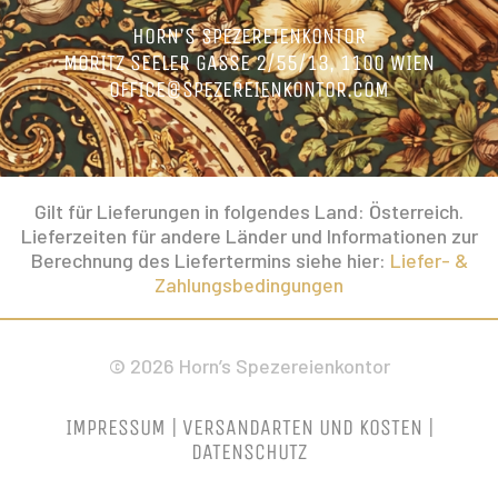
HORN’S SPEZEREIENKONTOR
MORITZ SEELER GASSE 2/55/13, 1100 WIEN
OFFICE@SPEZEREIENKONTOR.COM
Gilt für Lieferungen in folgendes Land: Österreich.
Lieferzeiten für andere Länder und Informationen zur
Berechnung des Liefertermins siehe hier:
Liefer- &
Zahlungsbedingungen
© 2026 Horn’s Spezereienkontor
IMPRESSUM
|
VERSANDARTEN UND KOSTEN
|
DATENSCHUTZ