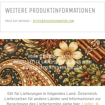
WEITERE PRODUKT­INFORMATIONEN
PREIS AUF ANFRAGE –
OFFICE@SPEZEREIENKONTOR.COM
HORN’S SPEZEREIENKONTOR
MORITZ SEELER GASSE 2/55/13, 1100 WIEN
OFFICE@SPEZEREIENKONTOR.COM
Gilt für Lieferungen in folgendes Land: Österreich.
Lieferzeiten für andere Länder und Informationen zur
Berechnung des Liefertermins siehe hier:
Liefer- &