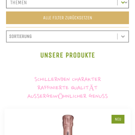
ALLE FILTER ZURÜCKSETZEN
SORT CONTENT
SORTIEREN
SORT CONTENT
UNSERE PRODUKTE
SCHILLERNDEN CHARAKTER
RAFFINIERTE QUALITÄT
AUSSERGEWÖHNLICHER GENUSS
NEU