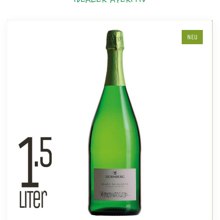
IDEALER APERITIV
NEU