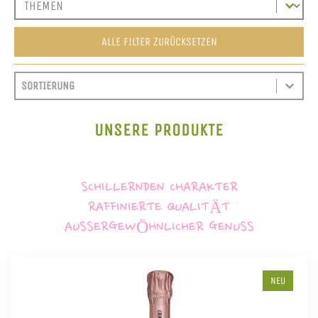
ALLE FILTER ZURÜCKSETZEN
SORT CONTENT
SORTIEREN
SORT CONTENT
UNSERE PRODUKTE
SCHILLERNDEN CHARAKTER
RAFFINIERTE QUALITÄT
AUSSERGEWÖHNLICHER GENUSS
NEU