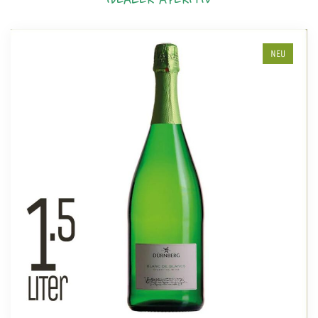
IDEALER APERITIV
NEU