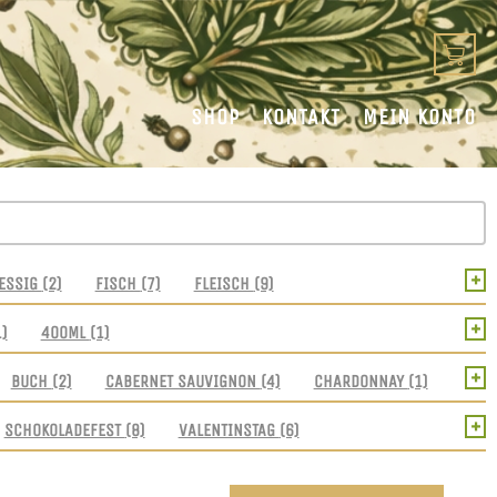
SHOP
KONTAKT
MEIN KONTO
+
ESSIG
(2)
FISCH
(7)
FLEISCH
(9)
+
1)
400ML
(1)
+
BUCH
(2)
CABERNET SAUVIGNON
(4)
CHARDONNAY
(1)
+
SCHOKOLADEFEST
(8)
VALENTINSTAG
(6)