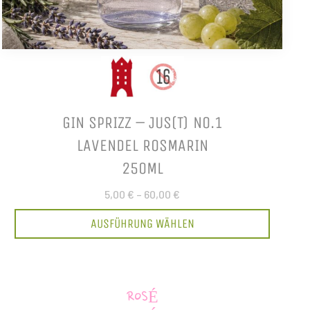
GIN SPRIZZ – JUS(T) NO.1
LAVENDEL ROSMARIN
250ML
5,00 €
–
60,00 €
AUSFÜHRUNG WÄHLEN
ROSÉ