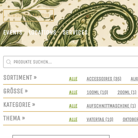
NEWSLETTER ABO/SUB
EVENTS
LOCATIONS
SERVICES
SEARCH CONTENT
SUCHFELD
SORTIMENT »
SORTIMENT
ALLE
ACCESSOIRES
(35)
ALK
GRÖSSE »
GRÖSSEN
ALLE
100ML
(10)
200ML
(1)
KATEGORIE »
KATEGORIE
ALLE
AUFSCHNITTMASCHINE
(1)
THEMA »
THEMEN
ALLE
VATERTAG
(10)
OKTOBE
SORT CONTENT