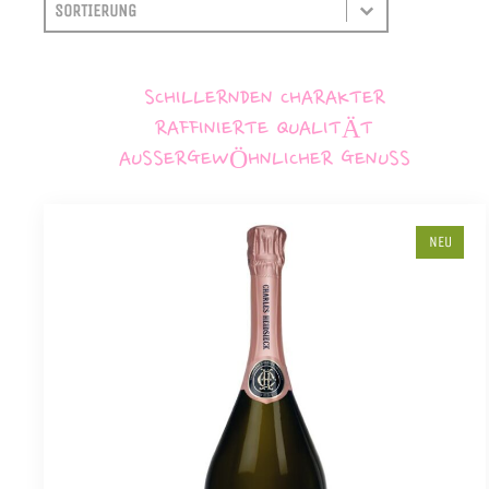
SORTIEREN
SORT CONTENT
SCHILLERNDEN CHARAKTER
RAFFINIERTE QUALITÄT
AUSSERGEWÖHNLICHER GENUSS
NEU