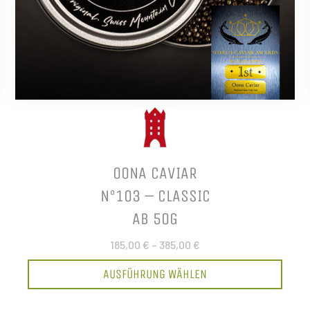
OONA CAVIAR
N°103 – CLASSIC
AB 50G
185,00 €
–
385,00 €
AUSFÜHRUNG WÄHLEN