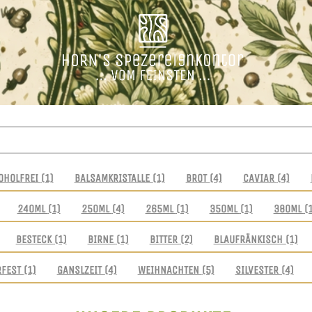
OHOLFREI
(1)
BALSAMKRISTALLE
(1)
BROT
(4)
CAVIAR
(4)
240ML
(1)
250ML
(4)
265ML
(1)
350ML
(1)
380ML
(
BESTECK
(1)
BIRNE
(1)
BITTER
(2)
BLAUFRÄNKISCH
(1)
RFEST
(1)
GANSLZEIT
(4)
WEIHNACHTEN
(5)
SILVESTER
(4)