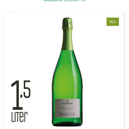
IDEALER APERITIV
NEU