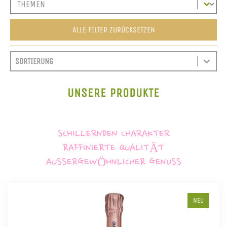
ALLE FILTER ZURÜCKSETZEN
SORT CONTENT
SORTIEREN
SORT CONTENT
UNSERE PRODUKTE
SCHILLERNDEN CHARAKTER
RAFFINIERTE QUALITÄT
AUSSERGEWÖHNLICHER GENUSS
NEU