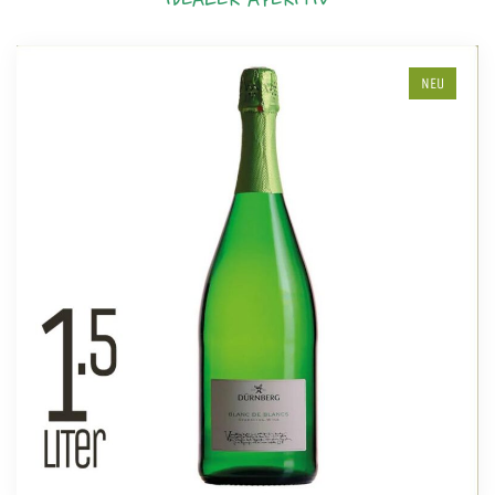
IDEALER APERITIV
NEU