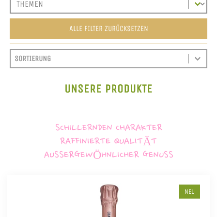
ALLE FILTER ZURÜCKSETZEN
SORT CONTENT
SORTIEREN
SORT CONTENT
UNSERE PRODUKTE
SCHILLERNDEN CHARAKTER
RAFFINIERTE QUALITÄT
AUSSERGEWÖHNLICHER GENUSS
NEU