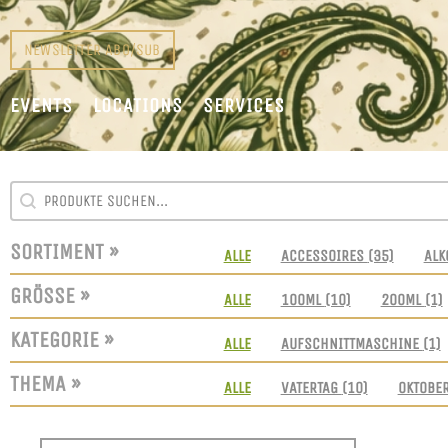
NEWSLETTER ABO/SUB
EVENTS
LOCATIONS
SERVICES
SEARCH CONTENT
SUCHFELD
SORTIMENT »
SORTIMENT
ALLE
ACCESSOIRES
(35)
ALK
GRÖSSE »
GRÖSSEN
ALLE
100ML
(10)
200ML
(1)
KATEGORIE »
KATEGORIE
ALLE
AUFSCHNITTMASCHINE
(1)
THEMA »
THEMEN
ALLE
VATERTAG
(10)
OKTOBE
SORT CONTENT