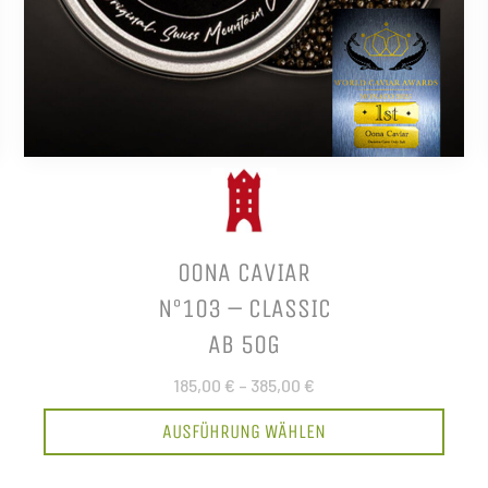
OONA CAVIAR
N°103 – CLASSIC
AB 50G
185,00 €
–
385,00 €
AUSFÜHRUNG WÄHLEN