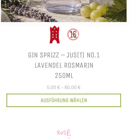
GIN SPRIZZ – JUS(T) NO.1
LAVENDEL ROSMARIN
250ML
5,00 €
–
60,00 €
AUSFÜHRUNG WÄHLEN
ROSÉ