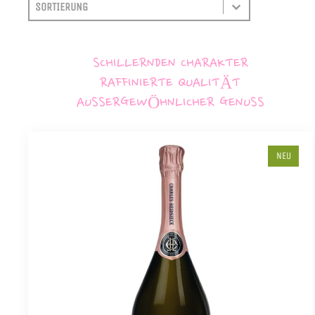
SORTIEREN
SORT CONTENT
SCHILLERNDEN CHARAKTER
RAFFINIERTE QUALITÄT
AUSSERGEWÖHNLICHER GENUSS
NEU