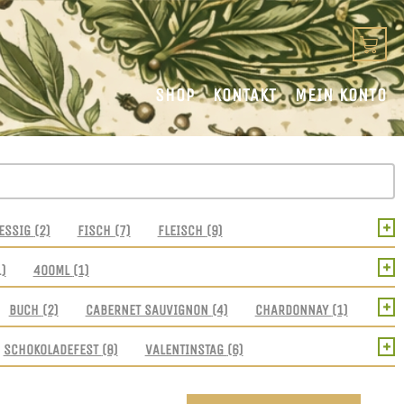
SHOP
KONTAKT
MEIN KONTO
+
ESSIG
(2)
FISCH
(7)
FLEISCH
(9)
+
1)
400ML
(1)
+
BUCH
(2)
CABERNET SAUVIGNON
(4)
CHARDONNAY
(1)
+
SCHOKOLADEFEST
(8)
VALENTINSTAG
(6)