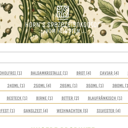
OHOLFREI
(1)
BALSAMKRISTALLE
(1)
BROT
(4)
CAVIAR
(4)
240ML
(1)
250ML
(4)
265ML
(1)
350ML
(1)
380ML
(
BESTECK
(1)
BIRNE
(1)
BITTER
(2)
BLAUFRÄNKISCH
(1)
RFEST
(1)
GANSLZEIT
(4)
WEIHNACHTEN
(5)
SILVESTER
(4)