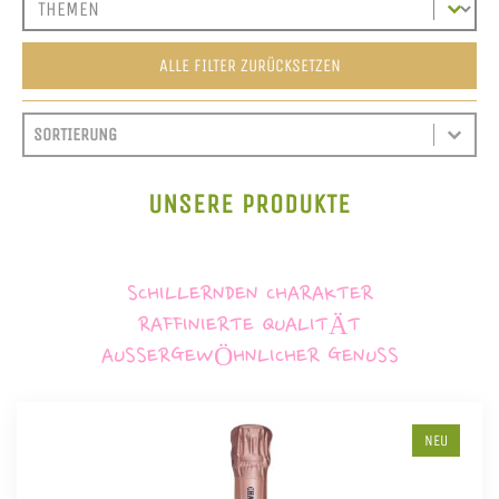
ALLE FILTER ZURÜCKSETZEN
SORT CONTENT
SORTIEREN
SORT CONTENT
UNSERE PRODUKTE
SCHILLERNDEN CHARAKTER
RAFFINIERTE QUALITÄT
AUSSERGEWÖHNLICHER GENUSS
NEU