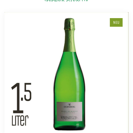
IDEALER APERITIV
NEU