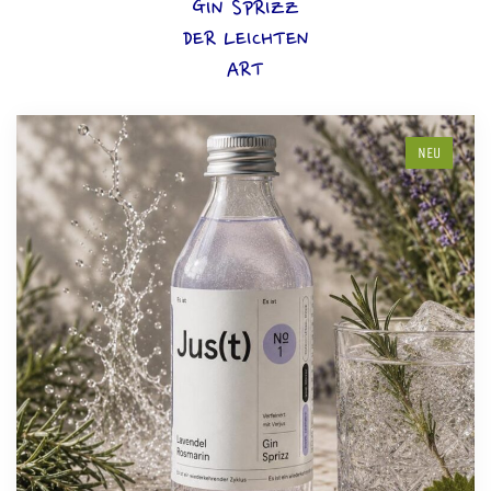
GIN SPRIZZ
DER LEICHTEN
ART
NEU