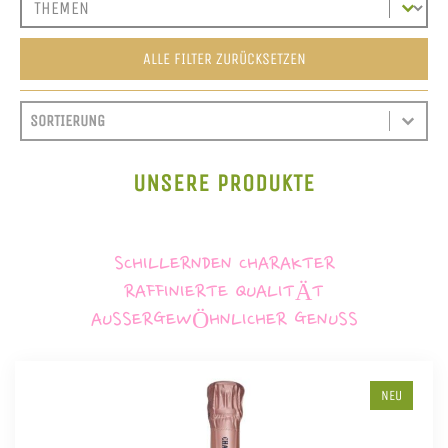
ALLE FILTER ZURÜCKSETZEN
SORT CONTENT
SORTIEREN
SORT CONTENT
UNSERE PRODUKTE
SCHILLERNDEN CHARAKTER
RAFFINIERTE QUALITÄT
AUSSERGEWÖHNLICHER GENUSS
NEU