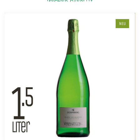
IDEALER APERITIV
NEU