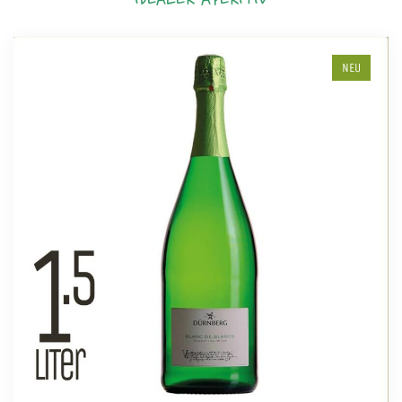
IDEALER APERITIV
NEU