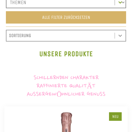
ALLE FILTER ZURÜCKSETZEN
SORT CONTENT
SORTIEREN
SORT CONTENT
UNSERE PRODUKTE
SCHILLERNDEN CHARAKTER
RAFFINIERTE QUALITÄT
AUSSERGEWÖHNLICHER GENUSS
NEU