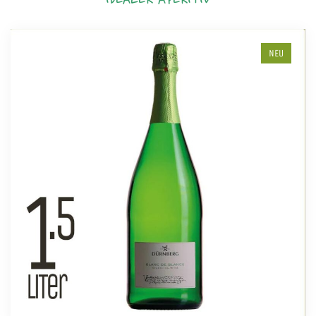
IDEALER APERITIV
NEU