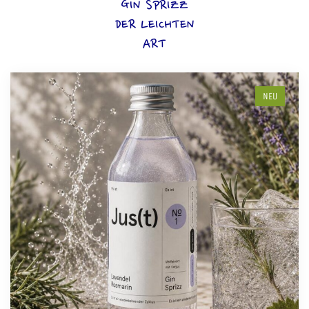
GIN SPRIZZ
DER LEICHTEN
ART
NEU