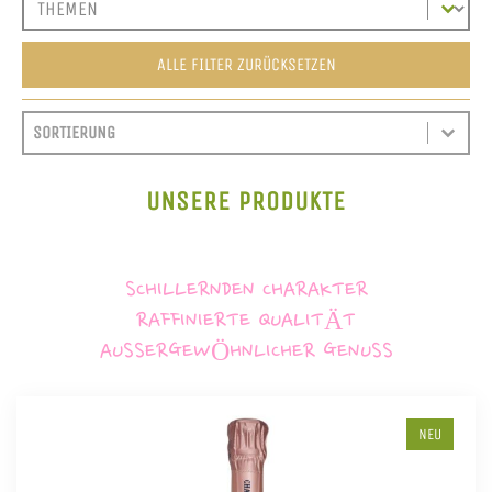
ALLE FILTER ZURÜCKSETZEN
SORT CONTENT
SORTIEREN
SORT CONTENT
UNSERE PRODUKTE
SCHILLERNDEN CHARAKTER
RAFFINIERTE QUALITÄT
AUSSERGEWÖHNLICHER GENUSS
NEU