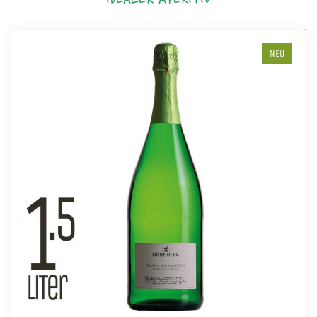
IDEALER APERITIV
NEU