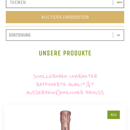
ALLE FILTER ZURÜCKSETZEN
SORT CONTENT
SORTIEREN
SORT CONTENT
UNSERE PRODUKTE
SCHILLERNDEN CHARAKTER
RAFFINIERTE QUALITÄT
AUSSERGEWÖHNLICHER GENUSS
NEU