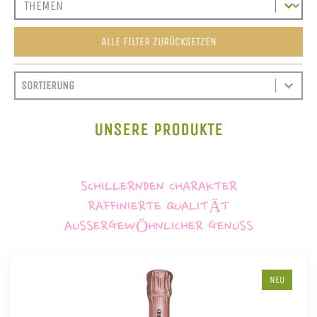
ALLE FILTER ZURÜCKSETZEN
SORT CONTENT
SORTIEREN
SORT CONTENT
UNSERE PRODUKTE
SCHILLERNDEN CHARAKTER
RAFFINIERTE QUALITÄT
AUSSERGEWÖHNLICHER GENUSS
NEU