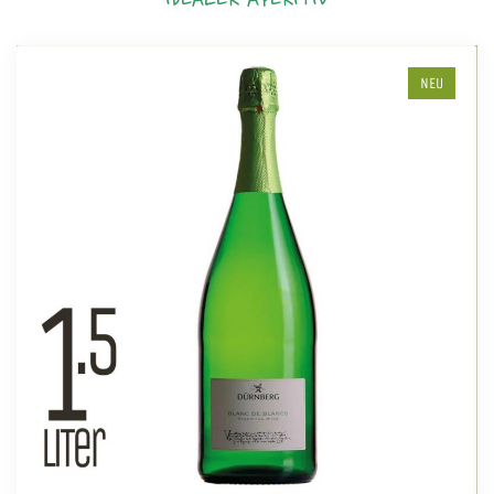
IDEALER APERITIV
NEU