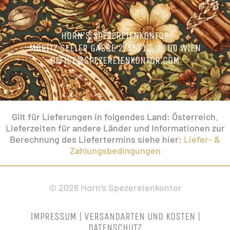
HORN’S SPEZEREIENKONTOR
MORITZ SEELER GASSE 2/55/13, 1100 WIEN
OFFICE@SPEZEREIENKONTOR.COM
Gilt für Lieferungen in folgendes Land: Österreich.
Lieferzeiten für andere Länder und Informationen zur
Berechnung des Liefertermins siehe hier:
Liefer- &
Zahlungsbedingungen
© 2026 Horn’s Spezereienkontor
IMPRESSUM
|
VERSANDARTEN UND KOSTEN
|
DATENSCHUTZ