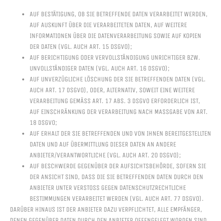
AUF BESTÄTIGUNG, OB SIE BETREFFENDE DATEN VERARBEITET WERDEN,
AUF AUSKUNFT ÜBER DIE VERARBEITETEN DATEN, AUF WEITERE
INFORMATIONEN ÜBER DIE DATENVERARBEITUNG SOWIE AUF KOPIEN
DER DATEN (VGL. AUCH ART. 15 DSGVO);
AUF BERICHTIGUNG ODER VERVOLLSTÄNDIGUNG UNRICHTIGER BZW.
UNVOLLSTÄNDIGER DATEN (VGL. AUCH ART. 16 DSGVO);
AUF UNVERZÜGLICHE LÖSCHUNG DER SIE BETREFFENDEN DATEN (VGL.
AUCH ART. 17 DSGVO), ODER, ALTERNATIV, SOWEIT EINE WEITERE
VERARBEITUNG GEMÄSS ART. 17 ABS. 3 DSGVO ERFORDERLICH IST, A
UF EINSCHRÄNKUNG DER VERARBEITUNG NACH MASSGABE VON ART. 18
DSGVO;
AUF ERHALT DER SIE BETREFFENDEN UND VON IHNEN BEREITGESTELLTEN
DATEN UND AUF ÜBERMITTLUNG DIESER DATEN AN ANDERE
ANBIETER/VERANTWORTLICHE (VGL. AUCH ART. 20 DSGVO);
AUF BESCHWERDE GEGENÜBER DER AUFSICHTSBEHÖRDE, SOFERN SIE
DER ANSICHT SIND, DASS DIE SIE BETREFFENDEN DATEN DURCH DEN
ANBIETER UNTER VERSTOSS GEGEN DATENSCHUTZRECHTLICHE B
ESTIMMUNGEN VERARBEITET WERDEN (VGL. AUCH ART. 77 DSGVO).
DARÜBER HINAUS IST DER ANBIETER DAZU VERPFLICHTET, ALLE EMPFÄNGER,
DENEN GEGENÜBER DATEN DURCH DEN ANBIETER OFFENGELEGT WORDEN SIND,