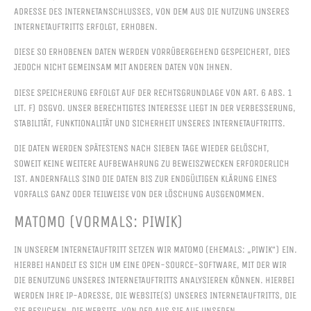
ADRESSE DES INTERNETANSCHLUSSES, VON DEM AUS DIE NUTZUNG UNSERES
INTERNETAUFTRITTS ERFOLGT, ERHOBEN.
DIESE SO ERHOBENEN DATEN WERDEN VORRÜBERGEHEND GESPEICHERT, DIES
JEDOCH NICHT GEMEINSAM MIT ANDEREN DATEN VON IHNEN.
DIESE SPEICHERUNG ERFOLGT AUF DER RECHTSGRUNDLAGE VON ART. 6 ABS. 1
LIT. F) DSGVO. UNSER BERECHTIGTES INTERESSE LIEGT IN DER VERBESSERUNG,
STABILITÄT, FUNKTIONALITÄT UND SICHERHEIT UNSERES INTERNETAUFTRITTS.
DIE DATEN WERDEN SPÄTESTENS NACH SIEBEN TAGE WIEDER GELÖSCHT,
SOWEIT KEINE WEITERE AUFBEWAHRUNG ZU BEWEISZWECKEN ERFORDERLICH
IST. ANDERNFALLS SIND DIE DATEN BIS ZUR ENDGÜLTIGEN KLÄRUNG EINES
VORFALLS GANZ ODER TEILWEISE VON DER LÖSCHUNG AUSGENOMMEN.
MATOMO (VORMALS: PIWIK)
IN UNSEREM INTERNETAUFTRITT SETZEN WIR MATOMO (EHEMALS: „PIWIK“) EIN.
HIERBEI HANDELT ES SICH UM EINE OPEN-SOURCE-SOFTWARE, MIT DER WIR
DIE BENUTZUNG UNSERES INTERNETAUFTRITTS ANALYSIEREN KÖNNEN. HIERBEI
WERDEN IHRE IP-ADRESSE, DIE WEBSITE(S) UNSERES INTERNETAUFTRITTS, DIE
SIE BESUCHEN, DIE WEBSITE, VON DER AUS SIE AUF UNSEREN