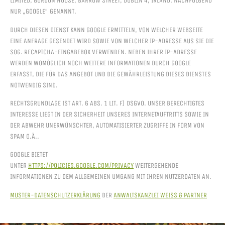
LIMITED, GORDON HOUSE, BARROW STREET, DUBLIN 4, IRLAND, NACHFOLGEND
NUR „GOOGLE“ GENANNT.
DURCH DIESEN DIENST KANN GOOGLE ERMITTELN, VON WELCHER WEBSEITE
EINE ANFRAGE GESENDET WIRD SOWIE VON WELCHER IP-ADRESSE AUS SIE DIE
SOG. RECAPTCHA-EINGABEBOX VERWENDEN. NEBEN IHRER IP-ADRESSE
WERDEN WOMÖGLICH NOCH WEITERE INFORMATIONEN DURCH GOOGLE
ERFASST, DIE FÜR DAS ANGEBOT UND DIE GEWÄHRLEISTUNG DIESES DIENSTES
NOTWENDIG SIND.
RECHTSGRUNDLAGE IST ART. 6 ABS. 1 LIT. F) DSGVO. UNSER BERECHTIGTES
INTERESSE LIEGT IN DER SICHERHEIT UNSERES INTERNETAUFTRITTS SOWIE IN
DER ABWEHR UNERWÜNSCHTER, AUTOMATISIERTER ZUGRIFFE IN FORM VON
SPAM O.Ä..
GOOGLE BIETET
UNTER
HTTPS://POLICIES.GOOGLE.COM/PRIVACY
WEITERGEHENDE
INFORMATIONEN ZU DEM ALLGEMEINEN UMGANG MIT IHREN NUTZERDATEN AN.
MUSTER-DATENSCHUTZERKLÄRUNG
DER
ANWALTSKANZLEI WEISS & PARTNER