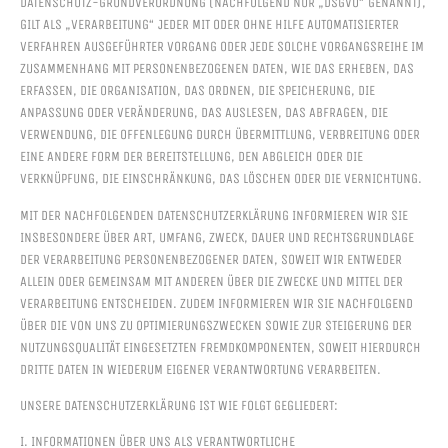
ATENSCHUTZ-GRUNDVERORDNUNG (NACHFOLGEND NUR „DSGVO“ GENANNT), G
ILT ALS „VERARBEITUNG“ JEDER MIT ODER OHNE HILFE AUTOMATISIERTER V
ERFAHREN AUSGEFÜHRTER VORGANG ODER JEDE SOLCHE VORGANGSREIHE IM Z
USAMMENHANG MIT PERSONENBEZOGENEN DATEN, WIE DAS ERHEBEN, DAS E
RFASSEN, DIE ORGANISATION, DAS ORDNEN, DIE SPEICHERUNG, DIE A
NPASSUNG ODER VERÄNDERUNG, DAS AUSLESEN, DAS ABFRAGEN, DIE V
ERWENDUNG, DIE OFFENLEGUNG DURCH ÜBERMITTLUNG, VERBREITUNG ODER E
INE ANDERE FORM DER BEREITSTELLUNG, DEN ABGLEICH ODER DIE V
ERKNÜPFUNG, DIE EINSCHRÄNKUNG, DAS LÖSCHEN ODER DIE VERNICHTUNG.
MIT DER NACHFOLGENDEN DATENSCHUTZERKLÄRUNG INFORMIEREN WIR SIE
INSBESONDERE ÜBER ART, UMFANG, ZWECK, DAUER UND RECHTSGRUNDLAGE
DER VERARBEITUNG PERSONENBEZOGENER DATEN, SOWEIT WIR ENTWEDER
ALLEIN ODER GEMEINSAM MIT ANDEREN ÜBER DIE ZWECKE UND MITTEL DER
VERARBEITUNG ENTSCHEIDEN. ZUDEM INFORMIEREN WIR SIE NACHFOLGEND
ÜBER DIE VON UNS ZU OPTIMIERUNGSZWECKEN SOWIE ZUR STEIGERUNG DER
NUTZUNGSQUALITÄT EINGESETZTEN FREMDKOMPONENTEN, SOWEIT HIERDURCH
DRITTE DATEN IN WIEDERUM EIGENER VERANTWORTUNG VERARBEITEN.
UNSERE DATENSCHUTZERKLÄRUNG IST WIE FOLGT GEGLIEDERT:
I. INFORMATIONEN ÜBER UNS ALS VERANTWORTLICHE