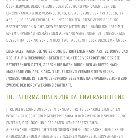
ÜBER JEDWEDE BERICHTIGUNG ODER LÖSCHUNG VON DATEN ODER DIE
EINSCHRÄNKUNG DER VERARBEITUNG, DIE AUFGRUND DER ARTIKEL 16, 17
ABS. 1, 18 DSGVO ERFOLGT, ZU UNTERRICHTEN. DIESE VERPFLICHTUNG
BESTEHT JEDOCH NICHT, SOWEIT DIESE MITTEILUNG UNMÖGLICH ODER MIT
EINEM UNVERHÄLTNISMÄSSIGEN AUFWAND VERBUNDEN IST. UNBESCHADET D
ESSEN HAT DER NUTZER EIN RECHT AUF AUSKUNFT ÜBER DIESE EMPFÄNGER.
EBENFALLS HABEN DIE NUTZER UND BETROFFENEN NACH ART. 21 DSGVO DAS
RECHT AUF WIDERSPRUCH GEGEN DIE KÜNFTIGE VERARBEITUNG DER SIE
BETREFFENDEN DATEN, SOFERN DIE DATEN DURCH DEN ANBIETER NACH
MASSGABE VON ART. 6 ABS. 1 LIT. F) DSGVO VERARBEITET WERDEN. I
NSBESONDERE IST EIN WIDERSPRUCH GEGEN DIE DATENVERARBEITUNG ZUM Z
WECKE DER DIREKTWERBUNG STATTHAFT.
III. INFORMATIONEN ZUR DATENVERARBEITUNG
IHRE BEI NUTZUNG UNSERES INTERNETAUFTRITTS VERARBEITETEN DATEN
WERDEN GELÖSCHT ODER GESPERRT, SOBALD DER ZWECK DER SPEICHERUNG
ENTFÄLLT, DER LÖSCHUNG DER DATEN KEINE GESETZLICHEN
AUFBEWAHRUNGSPFLICHTEN ENTGEGENSTEHEN UND NACHFOLGEND KEINE
ANDERSLAUTENDEN ANGABEN ZU EINZELNEN VERARBEITUNGSVERFAHREN