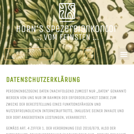
NEWSLETTER ABO/SUB
DATENSCHUTZ­ERKLÄRUNG
PERSONENBEZOGENE DATEN (NACHFOLGEND ZUMEIST NUR „DATEN“ GENANNT)
WERDEN VON UNS NUR IM RAHMEN DER ERFORDERLICHKEIT SOWIE ZUM
ZWECKE DER BEREITSTELLUNG EINES FUNKTIONSFÄHIGEN UND
NUTZERFREUNDLICHEN INTERNETAUFTRITTS, INKLUSIVE SEINER INHALTE UND
DER DORT ANGEBOTENEN LEISTUNGEN, VERARBEITET.
GEMÄSS ART. 4 ZIFFER 1. DER VERORDNUNG (EU) 2016/679, ALSO DER D