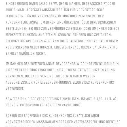
EINGEGEBENEN DATEN (ALSO BSPW. IHREN NAMEN, IHRE ANSCHRIFT ODER
IHRE E-MAIL-ADRESSE) AUSSCHLIESSLICH FÜR VORVERTRAGLICHE L
EISTUNGEN, FÜR DIE VERTRAGSERFÜLLUNG ODER ZUM ZWECKE DER K
UNDENPFLEGE (BSPW. UM IHNEN EINE ÜBERSICHT ÜBER IHRE BISHERIGEN B
ESTELLUNGEN BEI UNS ZUR VERFÜGUNG ZU STELLEN ODER UM IHNEN DIE SOG. M
ERKZETTELFUNKTION ANBIETEN ZU KÖNNEN) ERHEBEN UND SPEICHERN. G
LEICHZEITIG SPEICHERN WIR DANN DIE IP-ADRESSE UND DAS DATUM IHRER R
EGISTRIERUNG NEBST UHRZEIT. EINE WEITERGABE DIESER DATEN AN DRITTE E
RFOLGT NATÜRLICH NICHT.
IM RAHMEN DES WEITEREN ANMELDEVORGANGS WIRD IHRE EINWILLIGUNG IN
DIESE VERARBEITUNG EINGEHOLT UND AUF DIESE DATENSCHUTZERKLÄRUNG
VERWIESEN. DIE DABEI VON UNS ERHOBENEN DATEN WERDEN
AUSSCHLIESSLICH FÜR DIE ZURVERFÜGUNGSTELLUNG DES KUNDENKONTOS V
ERWENDET.
SOWEIT SIE IN DIESE VERARBEITUNG EINWILLIGEN, IST ART. 6 ABS. 1 LIT. A)
DSGVO RECHTSGRUNDLAGE FÜR DIE VERARBEITUNG.
SOFERN DIE ERÖFFNUNG DES KUNDENKONTOS ZUSÄTZLICH AUCH
VORVERTRAGLICHEN MASSNAHMEN ODER DER VERTRAGSERFÜLLUNG DIENT, SO I