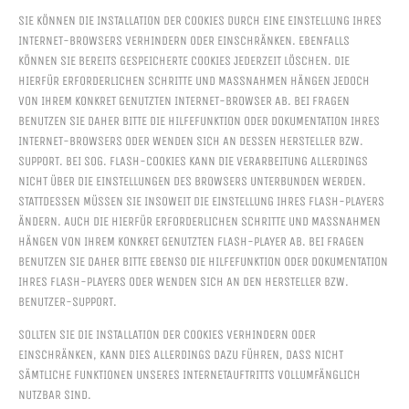
SIE KÖNNEN DIE INSTALLATION DER COOKIES DURCH EINE EINSTELLUNG IHRES
INTERNET-BROWSERS VERHINDERN ODER EINSCHRÄNKEN. EBENFALLS
KÖNNEN SIE BEREITS GESPEICHERTE COOKIES JEDERZEIT LÖSCHEN. DIE
HIERFÜR ERFORDERLICHEN SCHRITTE UND MASSNAHMEN HÄNGEN JEDOCH V
ON IHREM KONKRET GENUTZTEN INTERNET-BROWSER AB. BEI FRAGEN B
ENUTZEN SIE DAHER BITTE DIE HILFEFUNKTION ODER DOKUMENTATION IHRES I
NTERNET-BROWSERS ODER WENDEN SICH AN DESSEN HERSTELLER BZW. S
UPPORT. BEI SOG. FLASH-COOKIES KANN DIE VERARBEITUNG ALLERDINGS N
ICHT ÜBER DIE EINSTELLUNGEN DES BROWSERS UNTERBUNDEN WERDEN. S
TATTDESSEN MÜSSEN SIE INSOWEIT DIE EINSTELLUNG IHRES FLASH-PLAYERS Ä
NDERN. AUCH DIE HIERFÜR ERFORDERLICHEN SCHRITTE UND MASSNAHMEN HÄ
NGEN VON IHREM KONKRET GENUTZTEN FLASH-PLAYER AB. BEI FRAGEN BE
NUTZEN SIE DAHER BITTE EBENSO DIE HILFEFUNKTION ODER DOKUMENTATION IH
RES FLASH-PLAYERS ODER WENDEN SICH AN DEN HERSTELLER BZW. BE
NUTZER-SUPPORT.
SOLLTEN SIE DIE INSTALLATION DER COOKIES VERHINDERN ODER
EINSCHRÄNKEN, KANN DIES ALLERDINGS DAZU FÜHREN, DASS NICHT
SÄMTLICHE FUNKTIONEN UNSERES INTERNETAUFTRITTS VOLLUMFÄNGLICH
NUTZBAR SIND.