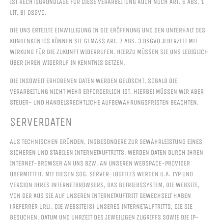
ST RECHTSGRUNDLAGE FÜR DIESE VERARBEITUNG AUCH NOCH ART. 6 ABS. 1 L
IT. B) DSGVO.
DIE UNS ERTEILTE EINWILLIGUNG IN DIE ERÖFFNUNG UND DEN UNTERHALT DES
KUNDENKONTOS KÖNNEN SIE GEMÄSS ART. 7 ABS. 3 DSGVO JEDERZEIT MIT W
IRKUNG FÜR DIE ZUKUNFT WIDERRUFEN. HIERZU MÜSSEN SIE UNS LEDIGLICH Ü
BER IHREN WIDERRUF IN KENNTNIS SETZEN.
DIE INSOWEIT ERHOBENEN DATEN WERDEN GELÖSCHT, SOBALD DIE
VERARBEITUNG NICHT MEHR ERFORDERLICH IST. HIERBEI MÜSSEN WIR ABER
STEUER- UND HANDELSRECHTLICHE AUFBEWAHRUNGSFRISTEN BEACHTEN.
SERVERDATEN
AUS TECHNISCHEN GRÜNDEN, INSBESONDERE ZUR GEWÄHRLEISTUNG EINES
SICHEREN UND STABILEN INTERNETAUFTRITTS, WERDEN DATEN DURCH IHREN
INTERNET-BROWSER AN UNS BZW. AN UNSEREN WEBSPACE-PROVIDER
ÜBERMITTELT. MIT DIESEN SOG. SERVER-LOGFILES WERDEN U.A. TYP UND
VERSION IHRES INTERNETBROWSERS, DAS BETRIEBSSYSTEM, DIE WEBSITE,
VON DER AUS SIE AUF UNSEREN INTERNETAUFTRITT GEWECHSELT HABEN
(REFERRER URL), DIE WEBSITE(S) UNSERES INTERNETAUFTRITTS, DIE SIE
BESUCHEN, DATUM UND UHRZEIT DES JEWEILIGEN ZUGRIFFS SOWIE DIE IP-