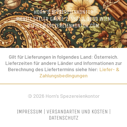
HORN’S SPEZEREIENKONTOR
MORITZ SEELER GASSE 2/55/13, 1100 WIEN
OFFICE@SPEZEREIENKONTOR.COM
Gilt für Lieferungen in folgendes Land: Österreich.
Lieferzeiten für andere Länder und Informationen zur
Berechnung des Liefertermins siehe hier:
Liefer- &
Zahlungsbedingungen
© 2026 Horn’s Spezereienkontor
IMPRESSUM
|
VERSANDARTEN UND KOSTEN
|
DATENSCHUTZ