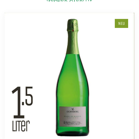
IDEALER APERITIV
NEU