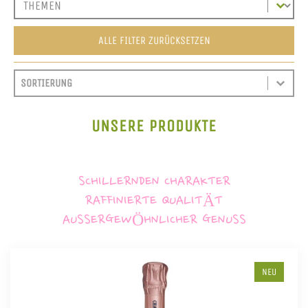
ALLE FILTER ZURÜCKSETZEN
SORT CONTENT
SORTIEREN
SORT CONTENT
UNSERE PRODUKTE
SCHILLERNDEN CHARAKTER
RAFFINIERTE QUALITÄT
AUSSERGEWÖHNLICHER GENUSS
NEU