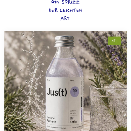
GIN SPRIZZ
DER LEICHTEN
ART
NEU