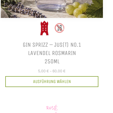
GIN SPRIZZ – JUS(T) NO.1
LAVENDEL ROSMARIN
250ML
5,00 €
–
60,00 €
AUSFÜHRUNG WÄHLEN
ROSÉ