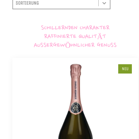
SORTIEREN
SORT CONTENT
SCHILLERNDEN CHARAKTER
RAFFINIERTE QUALITÄT
AUSSERGEWÖHNLICHER GENUSS
NEU