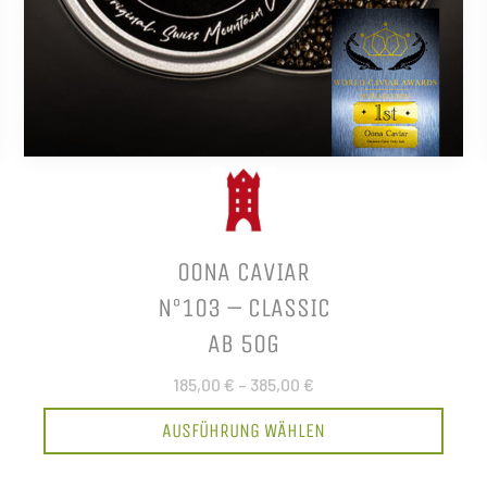
OONA CAVIAR
N°103 – CLASSIC
AB 50G
185,00 €
–
385,00 €
AUSFÜHRUNG WÄHLEN