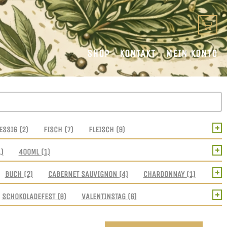
SHOP
KONTAKT
MEIN KONTO
+
ESSIG
(2)
FISCH
(7)
FLEISCH
(9)
+
1)
400ML
(1)
+
BUCH
(2)
CABERNET SAUVIGNON
(4)
CHARDONNAY
(1)
+
SCHOKOLADEFEST
(8)
VALENTINSTAG
(6)