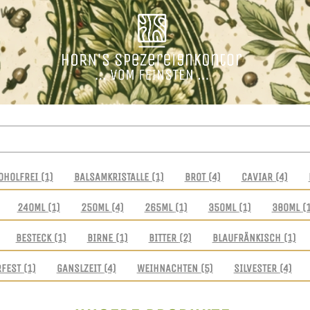
OHOLFREI
(1)
BALSAMKRISTALLE
(1)
BROT
(4)
CAVIAR
(4)
240ML
(1)
250ML
(4)
265ML
(1)
350ML
(1)
380ML
(
BESTECK
(1)
BIRNE
(1)
BITTER
(2)
BLAUFRÄNKISCH
(1)
RFEST
(1)
GANSLZEIT
(4)
WEIHNACHTEN
(5)
SILVESTER
(4)