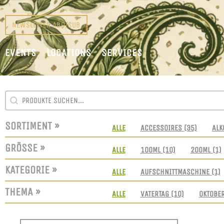
NEWSLETTER ABO/SUB
EVENTS
LOCATIONS
SERVICES
SEARCH CONTENT
SUCHFELD
SORTIMENT »
SORTIMENT
ALLE
ACCESSOIRES
(35)
ALK
GRÖSSE »
GRÖSSEN
ALLE
100ML
(10)
200ML
(1)
KATEGORIE »
KATEGORIE
ALLE
AUFSCHNITTMASCHINE
(1)
THEMA »
THEMEN
ALLE
VATERTAG
(10)
OKTOBE
SORT CONTENT