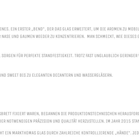
INES. EIN ERSTER „BEND“, DER DAS GLAS ERWEITERT, UM DIE AROMEN ZU MOBIL
 NASE UND GAUMEN WIEDER ZU KONZENTRIEREN. MAN SCHMECKT, WIE DIESES GL
SORGEN FÜR PERFEKTE STANDFESTIGKEIT. TROTZ FAST UNGLAUBLICH GERINGER WA
 UND SWEET BIS ZU ELEGANTEN DECANTERN UND WASSERGLÄSERN.
SBRETT FIXIERT WAREN, BEGANNEN DIE PRODUKTIONSTECHNISCHEN HERAUSFORDE
ER NOTWENDIGEN PRÄZISION UND QUALITÄT HERZUSTELLEN. IM JAHR 2015 STAN
HT EIN MARKTHOMAS GLAS DURCH ZAHLREICHE KONTROLLIERENDE „HÄNDE“. JEDE