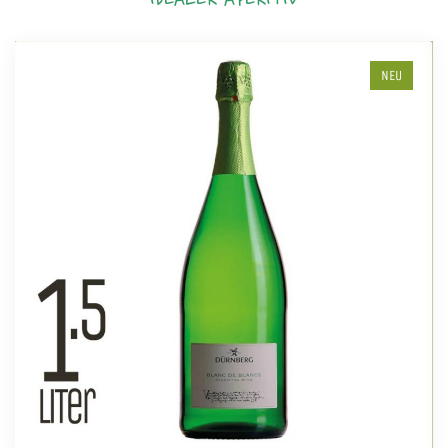
IDEALER APERITIV
NEU