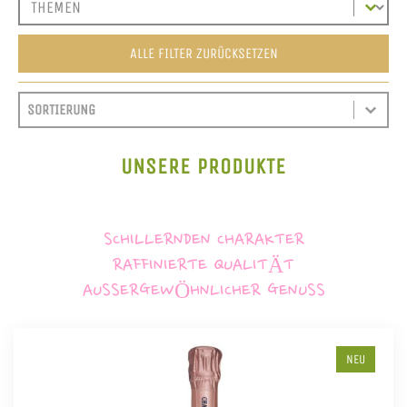
ALLE FILTER ZURÜCKSETZEN
SORT CONTENT
SORTIEREN
SORT CONTENT
UNSERE PRODUKTE
SCHILLERNDEN CHARAKTER
RAFFINIERTE QUALITÄT
AUSSERGEWÖHNLICHER GENUSS
NEU