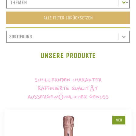
ALLE FILTER ZURÜCKSETZEN
SORT CONTENT
SORTIEREN
SORT CONTENT
UNSERE PRODUKTE
SCHILLERNDEN CHARAKTER
RAFFINIERTE QUALITÄT
AUSSERGEWÖHNLICHER GENUSS
NEU