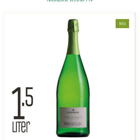
IDEALER APERITIV
NEU