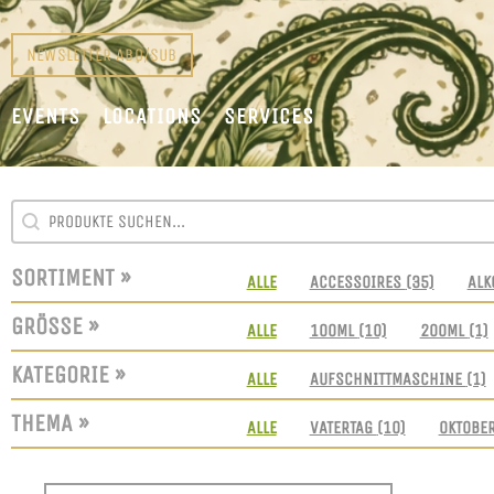
NEWSLETTER ABO/SUB
EVENTS
LOCATIONS
SERVICES
SEARCH CONTENT
SUCHFELD
SORTIMENT »
SORTIMENT
ALLE
ACCESSOIRES
(35)
ALK
GRÖSSE »
GRÖSSEN
ALLE
100ML
(10)
200ML
(1)
KATEGORIE »
KATEGORIE
ALLE
AUFSCHNITTMASCHINE
(1)
THEMA »
THEMEN
ALLE
VATERTAG
(10)
OKTOBE
SORT CONTENT