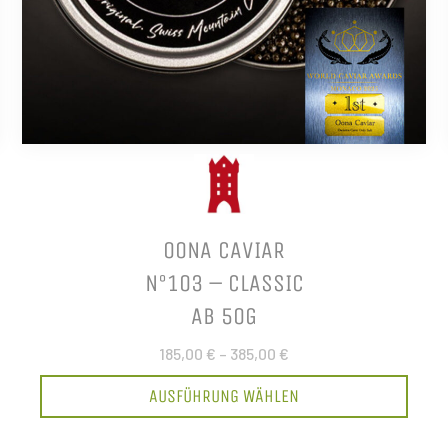
OONA CAVIAR
N°103 – CLASSIC
AB 50G
185,00 €
–
385,00 €
AUSFÜHRUNG WÄHLEN