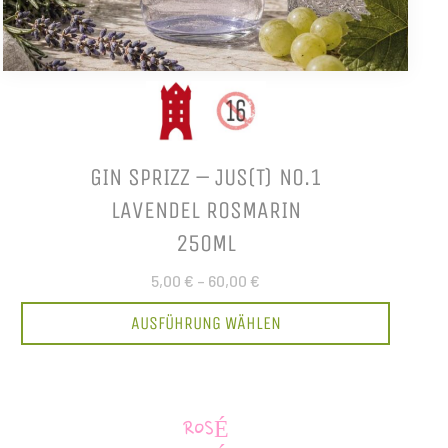
GIN SPRIZZ – JUS(T) NO.1
LAVENDEL ROSMARIN
250ML
5,00 €
–
60,00 €
AUSFÜHRUNG WÄHLEN
ROSÉ