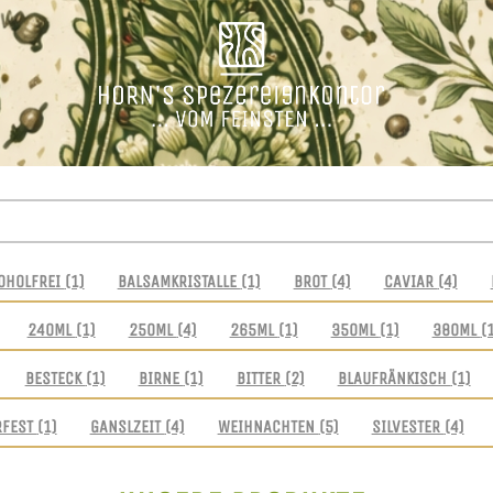
OHOLFREI
(1)
BALSAMKRISTALLE
(1)
BROT
(4)
CAVIAR
(4)
240ML
(1)
250ML
(4)
265ML
(1)
350ML
(1)
380ML
(
BESTECK
(1)
BIRNE
(1)
BITTER
(2)
BLAUFRÄNKISCH
(1)
RFEST
(1)
GANSLZEIT
(4)
WEIHNACHTEN
(5)
SILVESTER
(4)