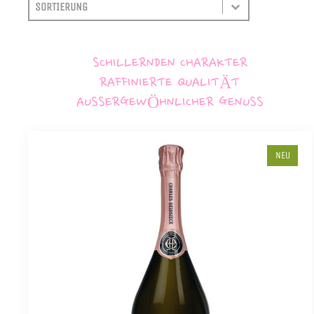
SORTIEREN
SORT CONTENT
SCHILLERNDEN CHARAKTER
RAFFINIERTE QUALITÄT
AUSSERGEWÖHNLICHER GENUSS
NEU