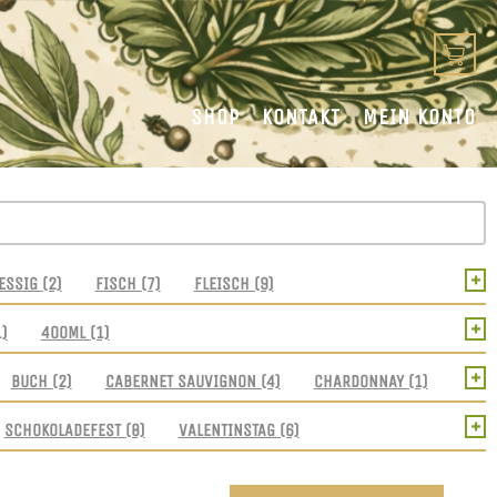
SHOP
KONTAKT
MEIN KONTO
+
ESSIG
(2)
FISCH
(7)
FLEISCH
(9)
+
1)
400ML
(1)
+
BUCH
(2)
CABERNET SAUVIGNON
(4)
CHARDONNAY
(1)
+
SCHOKOLADEFEST
(8)
VALENTINSTAG
(6)