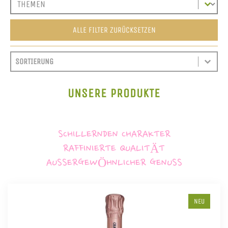
ALLE FILTER ZURÜCKSETZEN
SORT CONTENT
SORTIEREN
SORT CONTENT
UNSERE PRODUKTE
SCHILLERNDEN CHARAKTER
RAFFINIERTE QUALITÄT
AUSSERGEWÖHNLICHER GENUSS
NEU