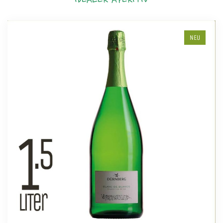
IDEALER APERITIV
NEU