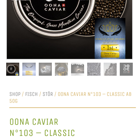
SHOP
/
FISCH
/
STÖR
/ OONA CAVIAR N°103 – CLASSIC AB
50G
OONA CAVIAR
N°103 – CLASSIC