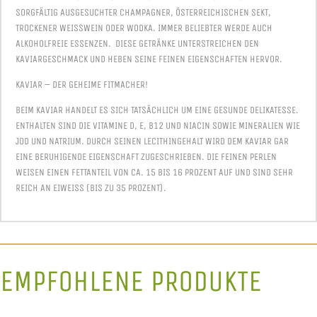
SORGFÄLTIG AUSGESUCHTER CHAMPAGNER, ÖSTERREICHISCHEN SEKT,
TROCKENER WEISSWEIN ODER WODKA. IMMER BELIEBTER WERDE AUCH A
LKOHOLFREIE ESSENZEN. DIESE GETRÄNKE UNTERSTREICHEN DEN K
AVIARGESCHMACK UND HEBEN SEINE FEINEN EIGENSCHAFTEN HERVOR.
KAVIAR – DER GEHEIME FITMACHER!
BEIM KAVIAR HANDELT ES SICH TATSÄCHLICH UM EINE GESUNDE DELIKATESSE.
ENTHALTEN SIND DIE VITAMINE D, E, B12 UND NIACIN SOWIE MINERALIEN WIE
JOD UND NATRIUM. DURCH SEINEN LECITHINGEHALT WIRD DEM KAVIAR GAR
EINE BERUHIGENDE EIGENSCHAFT ZUGESCHRIEBEN. DIE FEINEN PERLEN
WEISEN EINEN FETTANTEIL VON CA. 15 BIS 16 PROZENT AUF UND SIND SEHR
REICH AN EIWEISS (BIS ZU 35 PROZENT).
EMPFOHLENE PRODUKTE