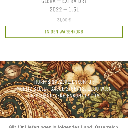
GLERA – EXTRA DRY
2022 – 1.5L
31,00 €
IN DEN WARENKORB
HORN’S SPEZEREIENKONTOR
MORITZ SEELER GASSE 2/55/13, 1100 WIEN
OFFICE@SPEZEREIENKONTOR.COM
Gilt für Lieferungen in folgendes Land: Österreich.