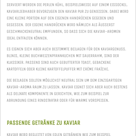
SERVIERT WERDEN DIE PERLEN KÜHL, BEISPIELSWEISE AUF EINEM EISSOCKEL.
KAVIARLIEBHABER BEVORZUGEN DEN KAVIAR PUR ZU GENIESSEN. DABEI WIRD E
INE KLEINE PORTION AUF DEN EIGENEN HANDRÜCKEN GEGEBEN UND G
EGESSEN. DER EIGENE HANDRÜCKEN WIRD NÄMLICH ALS ÄUSSERST GE
SCHMACKSNEUTRAL EMPFUNDEN, SO DASS SICH DIE KAVIAR-AROMEN ID
EAL ENTFALTEN KÖNNEN.
ES EIGNEN SICH ABER AUCH BESTIMMTE BEILAGEN FÜR DEN KAVIARGENUSS.
BLINIS, KLEINE BUCHWEIZENPFANNKUCHEN MIT SAUERRAHM, SIND DER
KLASSIKER. PASSEND SIND AUCH GEBUTTERTER TOAST, GEBACKENE
KARTOFFELN ODER KLEINE KARTOFFELPUFFER MIT CRÈME FRAÎCHE.
DIE BEILAGEN SOLLTEN MÖGLICHST NEUTRAL SEIN UM DEM EINZIGARTIGEN
KAVIAR-AROMA RAUM ZU LASSEN. KAVIAR EIGNET SICH ABER AUCH BESTENS
ALS DELIKATE KOMPONENTE IN GERICHTEN, WIE ZUM BEISPIEL ZUR
ABRUNDUNG EINES RINDSTARTAR ODER FÜR WARME VORSPEISEN.
PASSENDE GETRÄNKE ZU KAVIAR
KAVIAR WIRD BEGLEITET VON EDLEN GETRÄNKEN WIE ZUM BEISPIEL