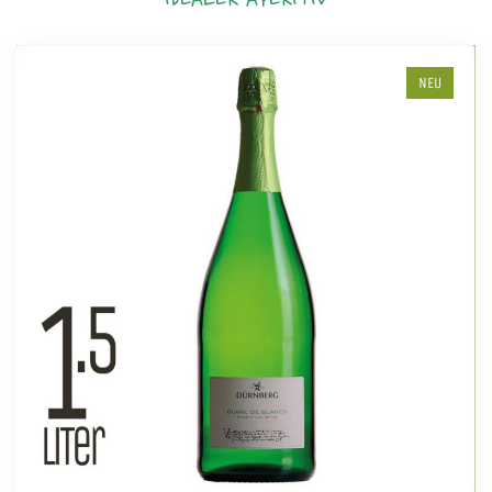
IDEALER APERITIV
NEU