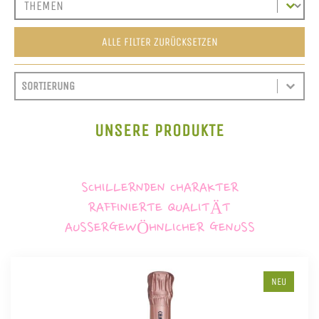
ALLE FILTER ZURÜCKSETZEN
SORT CONTENT
SORTIEREN
SORT CONTENT
UNSERE PRODUKTE
SCHILLERNDEN CHARAKTER
RAFFINIERTE QUALITÄT
AUSSERGEWÖHNLICHER GENUSS
NEU