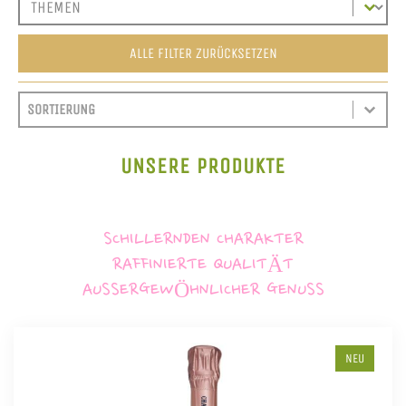
ALLE FILTER ZURÜCKSETZEN
SORT CONTENT
SORTIEREN
SORT CONTENT
UNSERE PRODUKTE
SCHILLERNDEN CHARAKTER
RAFFINIERTE QUALITÄT
AUSSERGEWÖHNLICHER GENUSS
NEU