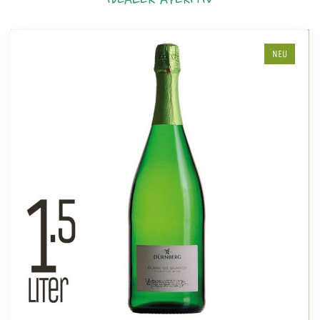
IDEALER APERITIV
NEU