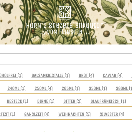
OHOLFREI
(1)
BALSAMKRISTALLE
(1)
BROT
(4)
CAVIAR
(4)
240ML
(1)
250ML
(4)
265ML
(1)
350ML
(1)
380ML
(
BESTECK
(1)
BIRNE
(1)
BITTER
(2)
BLAUFRÄNKISCH
(1)
RFEST
(1)
GANSLZEIT
(4)
WEIHNACHTEN
(5)
SILVESTER
(4)