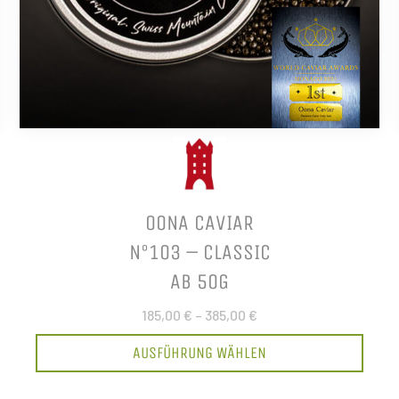
OONA CAVIAR
N°103 – CLASSIC
AB 50G
185,00 €
–
385,00 €
AUSFÜHRUNG WÄHLEN