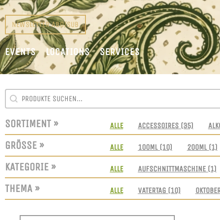
NEWSLETTER ABO/SUB
EVENTS
LOCATIONS
SERVICES
SEARCH CONTENT
SUCHFELD
SORTIMENT »
SORTIMENT
ALLE
ACCESSOIRES
(35)
ALK
GRÖSSE »
GRÖSSEN
ALLE
100ML
(10)
200ML
(1)
KATEGORIE »
KATEGORIE
ALLE
AUFSCHNITTMASCHINE
(1)
THEMA »
THEMEN
ALLE
VATERTAG
(10)
OKTOBE
SORT CONTENT