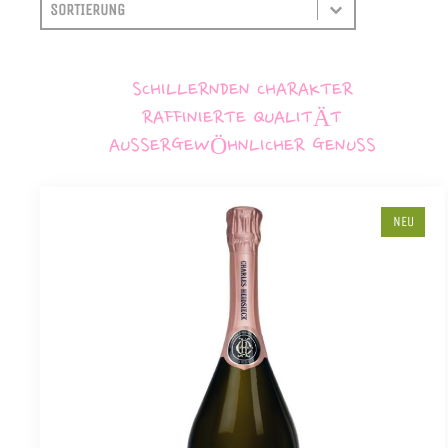
SORTIEREN
SORT CONTENT
SCHILLERNDEN CHARAKTER
RAFFINIERTE QUALITÄT
AUSSERGEWÖHNLICHER GENUSS
NEU