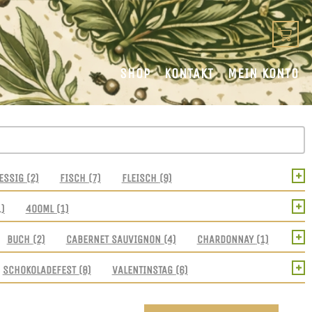
SHOP
KONTAKT
MEIN KONTO
+
ESSIG
(2)
FISCH
(7)
FLEISCH
(9)
+
1)
400ML
(1)
+
BUCH
(2)
CABERNET SAUVIGNON
(4)
CHARDONNAY
(1)
+
SCHOKOLADEFEST
(8)
VALENTINSTAG
(6)