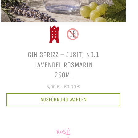
GIN SPRIZZ – JUS(T) NO.1
LAVENDEL ROSMARIN
250ML
5,00 €
–
60,00 €
AUSFÜHRUNG WÄHLEN
ROSÉ