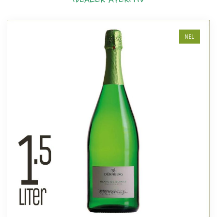
IDEALER APERITIV
NEU