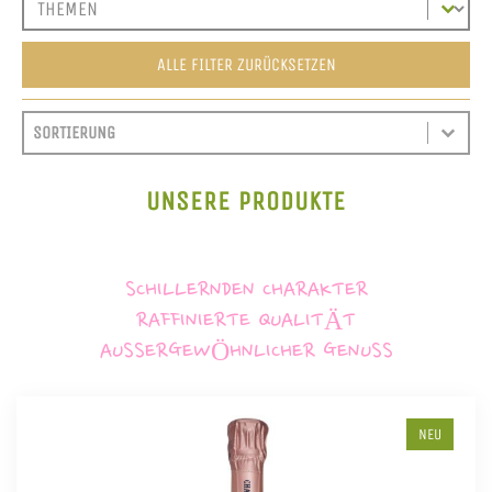
ALLE FILTER ZURÜCKSETZEN
SORT CONTENT
SORTIEREN
SORT CONTENT
UNSERE PRODUKTE
SCHILLERNDEN CHARAKTER
RAFFINIERTE QUALITÄT
AUSSERGEWÖHNLICHER GENUSS
NEU