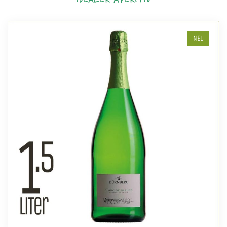
IDEALER APERITIV
NEU