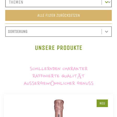
ALLE FILTER ZURÜCKSETZEN
SORT CONTENT
SORTIEREN
SORT CONTENT
UNSERE PRODUKTE
SCHILLERNDEN CHARAKTER
RAFFINIERTE QUALITÄT
AUSSERGEWÖHNLICHER GENUSS
NEU