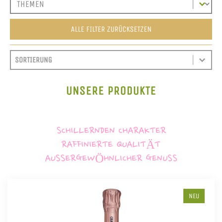
ALLE FILTER ZURÜCKSETZEN
SORT CONTENT
SORTIEREN
SORT CONTENT
UNSERE PRODUKTE
SCHILLERNDEN CHARAKTER
RAFFINIERTE QUALITÄT
AUSSERGEWÖHNLICHER GENUSS
NEU