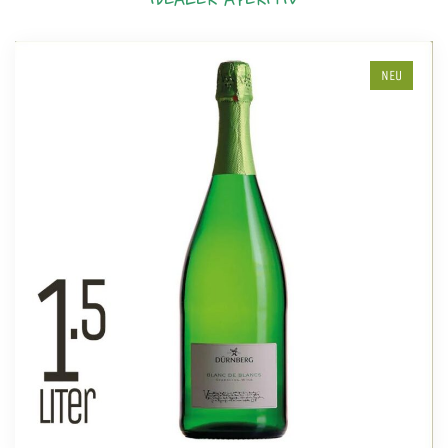
IDEALER APERITIV
NEU