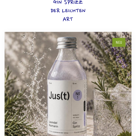
GIN SPRIZZ
DER LEICHTEN
ART
NEU