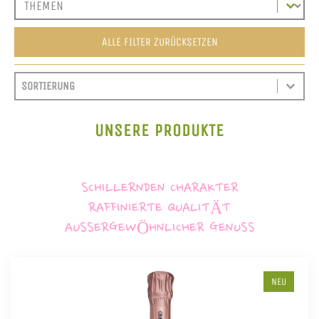
ALLE FILTER ZURÜCKSETZEN
SORT CONTENT
SORTIEREN
SORT CONTENT
UNSERE PRODUKTE
SCHILLERNDEN CHARAKTER
RAFFINIERTE QUALITÄT
AUSSERGEWÖHNLICHER GENUSS
NEU