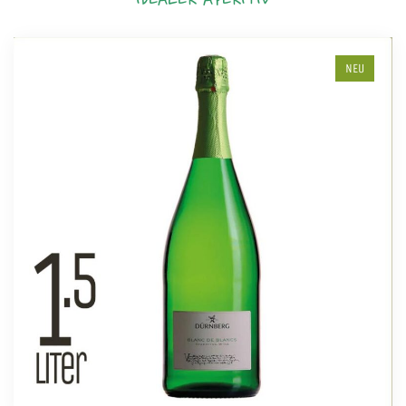
IDEALER APERITIV
NEU