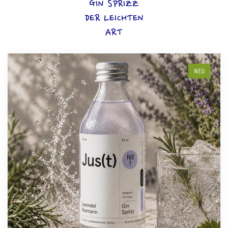
GIN SPRIZZ
DER LEICHTEN
ART
NEU