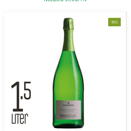
IDEALER APERITIV
NEU