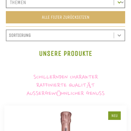
ALLE FILTER ZURÜCKSETZEN
SORT CONTENT
SORTIEREN
SORT CONTENT
UNSERE PRODUKTE
SCHILLERNDEN CHARAKTER
RAFFINIERTE QUALITÄT
AUSSERGEWÖHNLICHER GENUSS
NEU