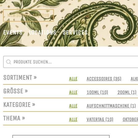
NEWSLETTER ABO/SUB
EVENTS
LOCATIONS
SERVICES
SEARCH CONTENT
SUCHFELD
SORTIMENT »
SORTIMENT
ALLE
ACCESSOIRES
(35)
ALK
GRÖSSE »
GRÖSSEN
ALLE
100ML
(10)
200ML
(1)
KATEGORIE »
KATEGORIE
ALLE
AUFSCHNITTMASCHINE
(1)
THEMA »
THEMEN
ALLE
VATERTAG
(10)
OKTOBE
SORT CONTENT