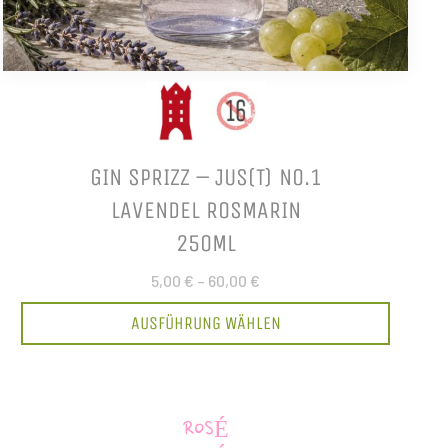
GIN SPRIZZ – JUS(T) NO.1
LAVENDEL ROSMARIN
250ML
5,00 €
–
60,00 €
AUSFÜHRUNG WÄHLEN
ROSÉ