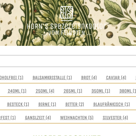
OHOLFREI
(1)
BALSAMKRISTALLE
(1)
BROT
(4)
CAVIAR
(4)
240ML
(1)
250ML
(4)
265ML
(1)
350ML
(1)
380ML
(
BESTECK
(1)
BIRNE
(1)
BITTER
(2)
BLAUFRÄNKISCH
(1)
RFEST
(1)
GANSLZEIT
(4)
WEIHNACHTEN
(5)
SILVESTER
(4)