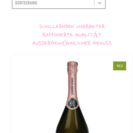
SORTIEREN
SORT CONTENT
SCHILLERNDEN CHARAKTER
RAFFINIERTE QUALITÄT
AUSSERGEWÖHNLICHER GENUSS
NEU