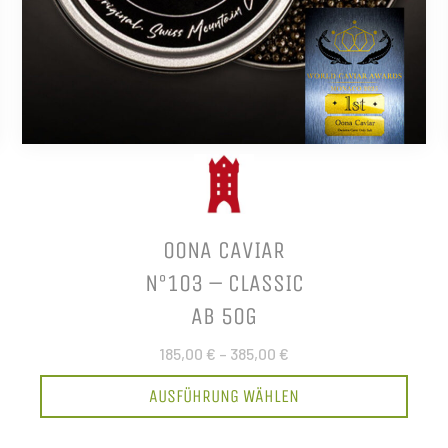
OONA CAVIAR
N°103 – CLASSIC
AB 50G
185,00 €
–
385,00 €
AUSFÜHRUNG WÄHLEN