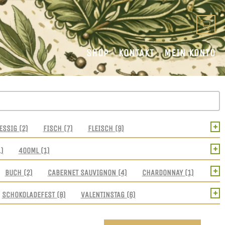
SHOP
KONTAKT
MEIN KONTO
+
ESSIG
(2)
FISCH
(7)
FLEISCH
(9)
+
1)
400ML
(1)
+
BUCH
(2)
CABERNET SAUVIGNON
(4)
CHARDONNAY
(1)
+
SCHOKOLADEFEST
(8)
VALENTINSTAG
(6)