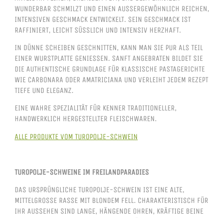
WUNDERBAR SCHMILZT UND EINEN AUSSERGEWÖHNLICH REICHEN, I
NTENSIVEN GESCHMACK ENTWICKELT. SEIN GESCHMACK IST R
AFFINIERT, LEICHT SÜSSLICH UND INTENSIV HERZHAFT.
IN DÜNNE SCHEIBEN GESCHNITTEN, KANN MAN SIE PUR ALS TEIL
EINER WURSTPLATTE GENIESSEN. SANFT ANGEBRATEN BILDET SIE D
IE AUTHENTISCHE GRUNDLAGE FÜR KLASSISCHE PASTAGERICHTE W
IE CARBONARA ODER AMATRICIANA UND VERLEIHT JEDEM REZEPT T
IEFE UND ELEGANZ.
EINE WAHRE SPEZIALITÄT FÜR KENNER TRADITIONELLER,
HANDWERKLICH HERGESTELLTER FLEISCHWAREN.
ALLE PRODUKTE VOM TUROPOLJE-SCHWEIN
TUROPOLJE-SCHWEINE IM FREILANDPARADIES
DAS URSPRÜNGLICHE TUROPOLJE-SCHWEIN IST EINE ALTE,
MITTELGROSSE RASSE MIT BLONDEM FELL. CHARAKTERISTISCH FÜR I
HR AUSSEHEN SIND LANGE, HÄNGENDE OHREN, KRÄFTIGE BEINE U