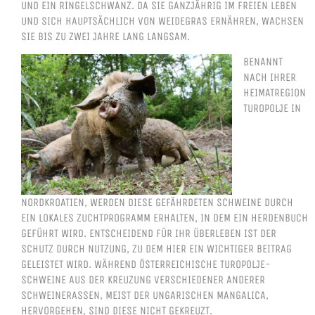
ND EIN RINGELSCHWANZ. DA SIE GANZJÄHRIG IM FREIEN LEBEN U
ND SICH HAUPTSÄCHLICH VON WEIDEGRAS ERNÄHREN, WACHSEN S
IE BIS ZU ZWEI JAHRE LANG LANGSAM.
BENANNT
NACH IHRER
HEIMATREGION
TUROPOLJE IN
NORDKROATIEN, WERDEN DIESE GEFÄHRDETEN SCHWEINE DURCH
EIN LOKALES ZUCHTPROGRAMM ERHALTEN, IN DEM EIN HERDENBUCH
GEFÜHRT WIRD. ENTSCHEIDEND FÜR IHR ÜBERLEBEN IST DER
SCHUTZ DURCH NUTZUNG, ZU DEM HIER EIN WICHTIGER BEITRAG
GELEISTET WIRD. WÄHREND ÖSTERREICHISCHE TUROPOLJE-
SCHWEINE AUS DER KREUZUNG VERSCHIEDENER ANDERER
SCHWEINERASSEN, MEIST DER UNGARISCHEN MANGALICA,
HERVORGEHEN, SIND DIESE NICHT GEKREUZT.