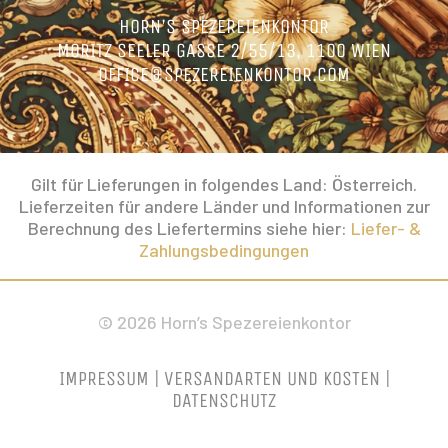
HORN’S SPEZEREIENKONTOR
MORITZ SEELER GASSE 2/55/13, 1100 WIEN
OFFICE@SPEZEREIENKONTOR.COM
Gilt für Lieferungen in folgendes Land: Österreich.
Lieferzeiten für andere Länder und Informationen zur
Berechnung des Liefertermins siehe hier:
Liefer- &
Zahlungsbedingungen
© 2026 Horn’s Spezereienkontor
IMPRESSUM
|
VERSANDARTEN UND KOSTEN
|
DATENSCHUTZ