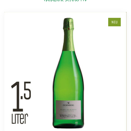
IDEALER APERITIV
NEU