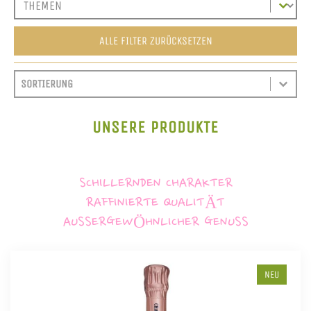
ALLE FILTER ZURÜCKSETZEN
SORT CONTENT
SORTIEREN
SORT CONTENT
UNSERE PRODUKTE
SCHILLERNDEN CHARAKTER
RAFFINIERTE QUALITÄT
AUSSERGEWÖHNLICHER GENUSS
NEU