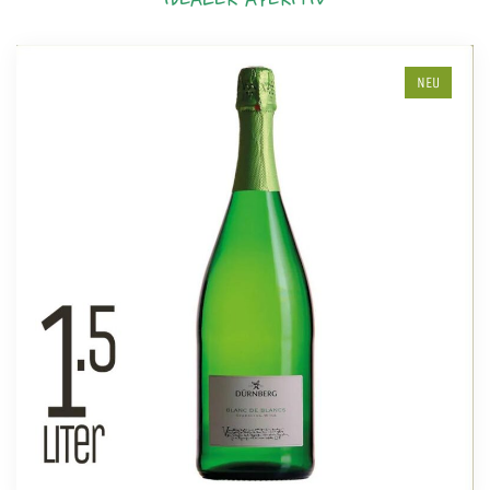
IDEALER APERITIV
NEU