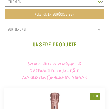
ALLE FILTER ZURÜCKSETZEN
SORT CONTENT
SORTIEREN
SORT CONTENT
UNSERE PRODUKTE
SCHILLERNDEN CHARAKTER
RAFFINIERTE QUALITÄT
AUSSERGEWÖHNLICHER GENUSS
NEU