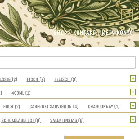
SHOP
KONTAKT
MEIN KONTO
+
ESSIG
(2)
FISCH
(7)
FLEISCH
(9)
+
1)
400ML
(1)
+
BUCH
(2)
CABERNET SAUVIGNON
(4)
CHARDONNAY
(1)
+
SCHOKOLADEFEST
(8)
VALENTINSTAG
(6)