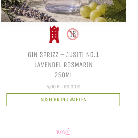
GIN SPRIZZ – JUS(T) NO.1
LAVENDEL ROSMARIN
250ML
5,00 €
–
60,00 €
AUSFÜHRUNG WÄHLEN
ROSÉ