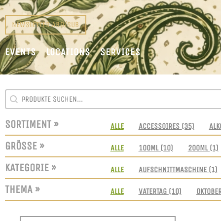
NEWSLETTER ABO/SUB
EVENTS
LOCATIONS
SERVICES
SEARCH CONTENT
SUCHFELD
SORTIMENT »
SORTIMENT
ALLE
ACCESSOIRES
(35)
ALK
GRÖSSE »
GRÖSSEN
ALLE
100ML
(10)
200ML
(1)
KATEGORIE »
KATEGORIE
ALLE
AUFSCHNITTMASCHINE
(1)
THEMA »
THEMEN
ALLE
VATERTAG
(10)
OKTOBE
SORT CONTENT