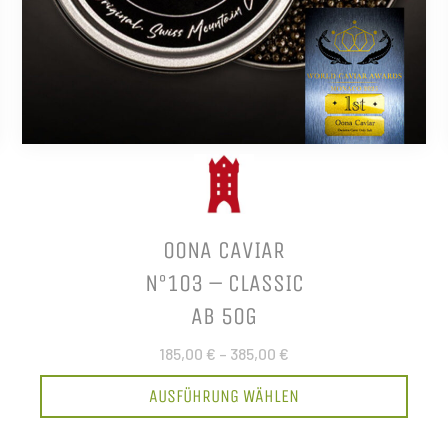
OONA CAVIAR
N°103 – CLASSIC
AB 50G
185,00 €
–
385,00 €
AUSFÜHRUNG WÄHLEN