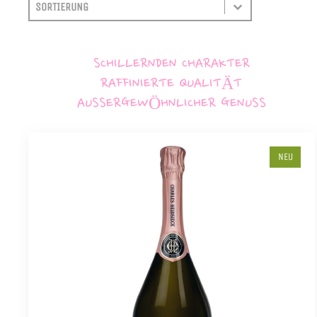
SORTIEREN
SORT CONTENT
SCHILLERNDEN CHARAKTER
RAFFINIERTE QUALITÄT
AUSSERGEWÖHNLICHER GENUSS
NEU