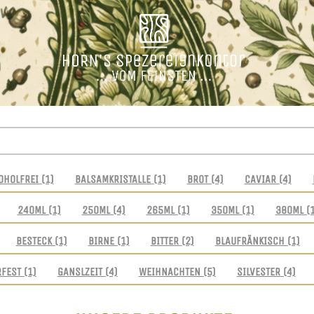
OHOLFREI
(1)
BALSAMKRISTALLE
(1)
BROT
(4)
CAVIAR
(4)
240ML
(1)
250ML
(4)
265ML
(1)
350ML
(1)
380ML
(
BESTECK
(1)
BIRNE
(1)
BITTER
(2)
BLAUFRÄNKISCH
(1)
RFEST
(1)
GANSLZEIT
(4)
WEIHNACHTEN
(5)
SILVESTER
(4)