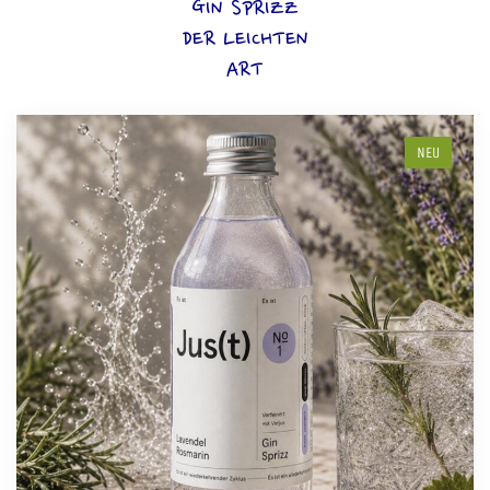
GIN SPRIZZ
DER LEICHTEN
ART
NEU