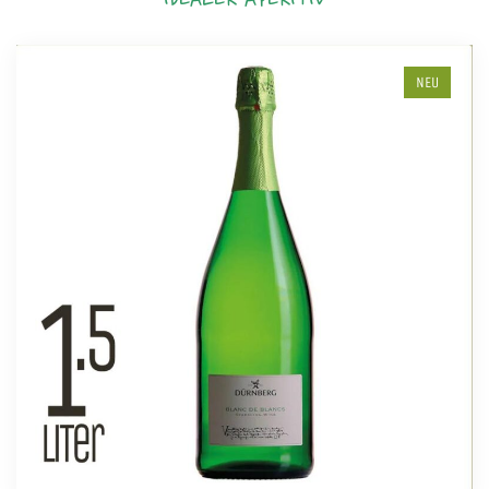
IDEALER APERITIV
NEU