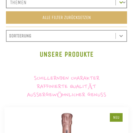
ALLE FILTER ZURÜCKSETZEN
SORT CONTENT
SORTIEREN
SORT CONTENT
UNSERE PRODUKTE
SCHILLERNDEN CHARAKTER
RAFFINIERTE QUALITÄT
AUSSERGEWÖHNLICHER GENUSS
NEU