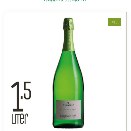
IDEALER APERITIV
NEU