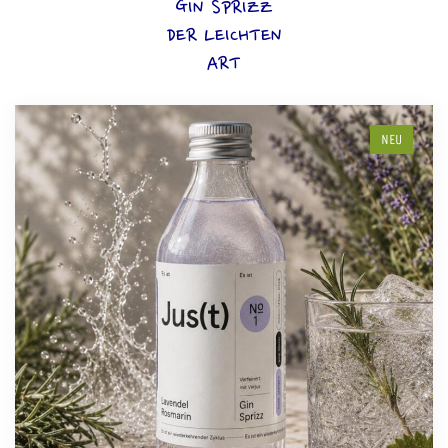
GIN SPRIZZ
DER LEICHTEN
ART
NEU