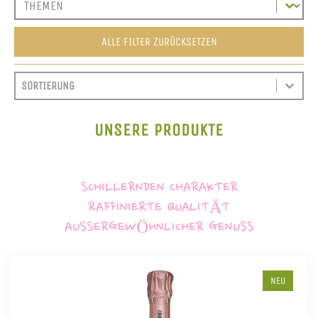
ALLE FILTER ZURÜCKSETZEN
SORT CONTENT
SORTIEREN
SORT CONTENT
UNSERE PRODUKTE
SCHILLERNDEN CHARAKTER
RAFFINIERTE QUALITÄT
AUSSERGEWÖHNLICHER GENUSS
NEU