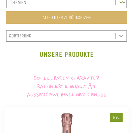
ALLE FILTER ZURÜCKSETZEN
SORT CONTENT
SORTIEREN
SORT CONTENT
UNSERE PRODUKTE
SCHILLERNDEN CHARAKTER
RAFFINIERTE QUALITÄT
AUSSERGEWÖHNLICHER GENUSS
NEU