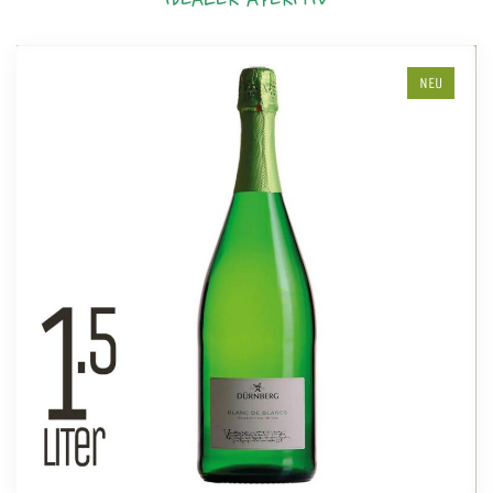
IDEALER APERITIV
NEU