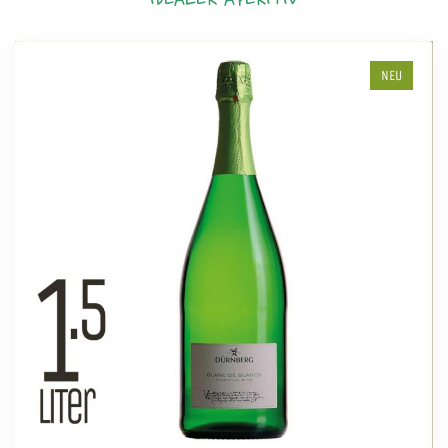
IDEALER APERITIV
NEU