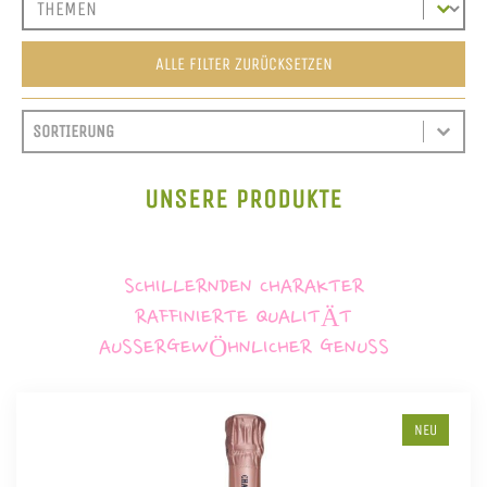
ALLE FILTER ZURÜCKSETZEN
SORT CONTENT
SORTIEREN
SORT CONTENT
UNSERE PRODUKTE
SCHILLERNDEN CHARAKTER
RAFFINIERTE QUALITÄT
AUSSERGEWÖHNLICHER GENUSS
NEU