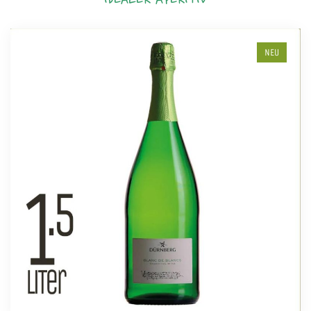
IDEALER APERITIV
NEU