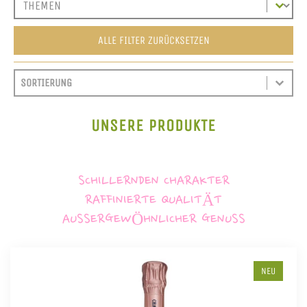
ALLE FILTER ZURÜCKSETZEN
SORT CONTENT
SORTIEREN
SORT CONTENT
UNSERE PRODUKTE
SCHILLERNDEN CHARAKTER
RAFFINIERTE QUALITÄT
AUSSERGEWÖHNLICHER GENUSS
NEU