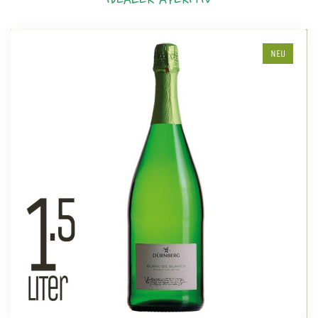
IDEALER APERITIV
NEU