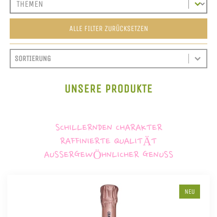
ALLE FILTER ZURÜCKSETZEN
SORT CONTENT
SORTIEREN
SORT CONTENT
UNSERE PRODUKTE
SCHILLERNDEN CHARAKTER
RAFFINIERTE QUALITÄT
AUSSERGEWÖHNLICHER GENUSS
NEU