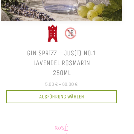
GIN SPRIZZ – JUS(T) NO.1
LAVENDEL ROSMARIN
250ML
5,00 €
–
60,00 €
AUSFÜHRUNG WÄHLEN
ROSÉ