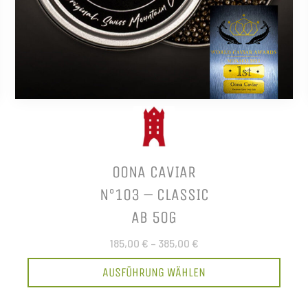
OONA CAVIAR
N°103 – CLASSIC
AB 50G
185,00 €
–
385,00 €
AUSFÜHRUNG WÄHLEN