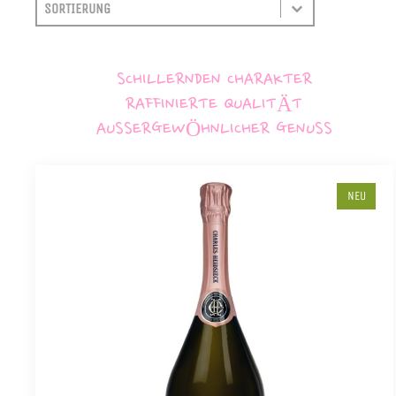
SORTIEREN
SORT CONTENT
SCHILLERNDEN CHARAKTER
RAFFINIERTE QUALITÄT
AUSSERGEWÖHNLICHER GENUSS
NEU