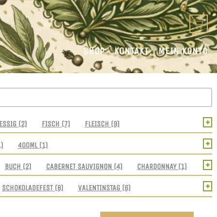
SHOP
KONTAKT
MEIN KONTO
+
ESSIG
(2)
FISCH
(7)
FLEISCH
(9)
+
1)
400ML
(1)
+
BUCH
(2)
CABERNET SAUVIGNON
(4)
CHARDONNAY
(1)
+
SCHOKOLADEFEST
(8)
VALENTINSTAG
(6)