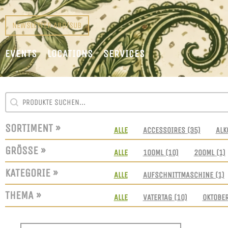
NEWSLETTER ABO/SUB
EVENTS
LOCATIONS
SERVICES
SEARCH CONTENT
SUCHFELD
SORTIMENT »
SORTIMENT
ALLE
ACCESSOIRES
(35)
ALK
GRÖSSE »
GRÖSSEN
ALLE
100ML
(10)
200ML
(1)
KATEGORIE »
KATEGORIE
ALLE
AUFSCHNITTMASCHINE
(1)
THEMA »
THEMEN
ALLE
VATERTAG
(10)
OKTOBE
SORT CONTENT