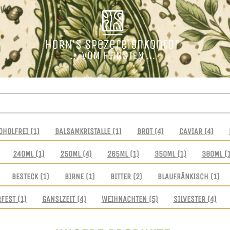
OHOLFREI
(1)
BALSAMKRISTALLE
(1)
BROT
(4)
CAVIAR
(4)
240ML
(1)
250ML
(4)
265ML
(1)
350ML
(1)
380ML
(
BESTECK
(1)
BIRNE
(1)
BITTER
(2)
BLAUFRÄNKISCH
(1)
RFEST
(1)
GANSLZEIT
(4)
WEIHNACHTEN
(5)
SILVESTER
(4)